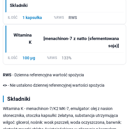
Składniki
1 kapsułka
RWS
Witamina
[menachinon-7 z natto (sfermentowana
K
soja)]
100 µg
133%
RWS
- Dzienna referencyjna wartość spożycia
<>
- Nie ustalono dziennej referencyjnej wartości spożycia
Składniki
Witamina K - menachinon-7/K2 MK-7, emulgator: olej z nasion
słonecznika, otoczka kapsułki: żelatyna, substancja utrzymująca
wilgoć: glicerol, nośnik: wosk pszczeli, woda oczyszczona, barwnik: