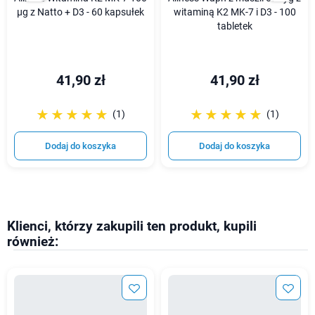
µg z Natto + D3 - 60 kapsułek
witaminą K2 MK-7 i D3 - 100
tabletek
41,90 zł
41,90 zł
☆☆☆☆☆
★★★★★
☆☆☆☆☆
★★★★★
(1)
(1)
Dodaj do koszyka
Dodaj do koszyka
Klienci, którzy zakupili ten produkt, kupili
również: