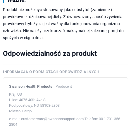
Produkt nie może być stosowany jako substytut (zamiennik)
prawidłowo zróżnicowanej diety. Zrównoważony sposób żywienia i
prawidłowy tryb życia jest ważny dla funkcjonowania organizmu
człowieka. Nie należy przekraczać maksymalnej zalecanej porcji do
spożycia w ciągu dnia.
Odpowiedzialność za produkt
INFORMACJA O PODMIOTACH ODPOWIEDZIALNYCH
Swanson Health Products
Producent
Kraj:
US
Ulica:
4075 40th Ave S
Kod pocztowy:
ND 58108-2803
Miasto:
Fargo
e-mail:
customercare@swansonsupport.com
Telefon:
00 1 701-356-
2804