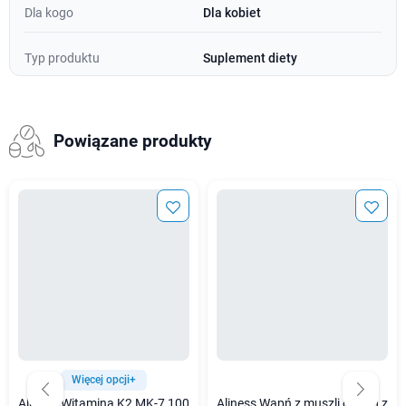
Dla kogo
Dla kobiet
Typ produktu
Suplement diety
Powiązane produkty
Więcej opcji+
Aliness Witamina K2 MK-7 100
Aliness Wapń z muszli ostryg z