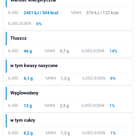
Wartość energetyczna
2401 kJ / 504 kcal
579 kJ / 122 kcal
6%
Tłuszcz
46 g
9,7 g
14%
w tym kwasy nasycone
6,1 g
1,3 g
6%
Węglowodany
12 g
2,5 g
1%
w tym cukry
6,2 g
1,3 g
1%