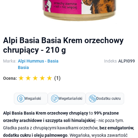
Alpi Basia Basia Krem orzechowy
chrupiący - 210 g
Marka:
Alpi Hummus - Basia
Indeks
ALPI099
Basia
☆☆☆☆☆
★★★★★
(1)
Ocena:
Wegański
Wegetariański
Dodatku cukru
Alpi Basia Basia Krem orzechowy chrupiący
to
99% prażone
orzechy arachidowe i szczypta soli himalajskiej
- nic poza tym.
Gładka pasta z chrupiącymi kawałkami orzechów,
bez emulgatorów,
dodatku cukru i oleju palmowego
. Wegańska, wysoka zawartość