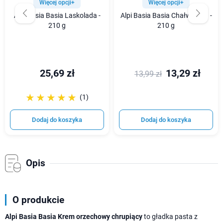
Więcej opcji+
Więcej opcji+
Alpi Basia Basia Laskolada -
Alpi Basia Basia Chałwolada -
210 g
210 g
25,69 zł
13,29 zł
13,99 zł
☆☆☆☆☆
★★★★★
(1)
Dodaj do koszyka
Dodaj do koszyka
Opis
O produkcie
Alpi Basia Basia Krem orzechowy chrupiący
to gładka pasta z