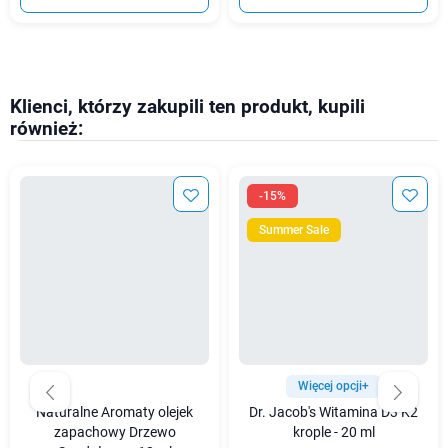
Klienci, którzy zakupili ten produkt, kupili
również:
-15%
Summer Sale
Więcej opcji+
Naturalne Aromaty olejek
Dr. Jacob's Witamina D3 K2
zapachowy Drzewo
krople - 20 ml