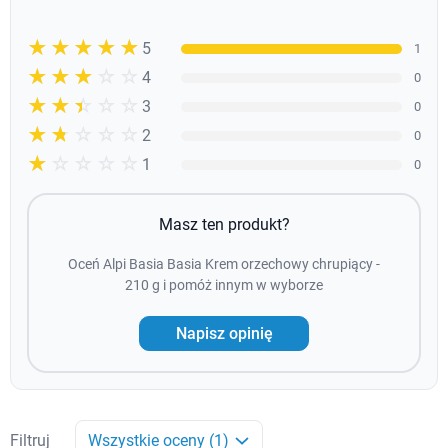
☆☆☆☆☆
★★★★★
5
1
☆☆☆☆☆
★★★★
4
0
☆☆☆☆☆
★★★
3
0
☆☆☆☆☆
★★
2
0
☆☆☆☆☆
★
1
0
Masz ten produkt?
Oceń Alpi Basia Basia Krem orzechowy chrupiący -
210 g i pomóż innym w wyborze
Napisz opinię
Filtruj
Wszystkie oceny (1)