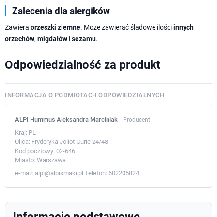
Zalecenia dla alergików
Zawiera
orzeszki ziemne
. Może zawierać śladowe ilości
innych
orzechów
,
migdałów
i
sezamu
.
Odpowiedzialność za produkt
INFORMACJA O PODMIOTACH ODPOWIEDZIALNYCH
ALPI Hummus Aleksandra Marciniak
Producent
Kraj:
PL
Ulica:
Fryderyka Joliot-Curie 24/48
Kod pocztowy:
02-646
Miasto:
Warszawa
e-mail:
alpi@alpismaki.pl
Telefon:
602205824
Informacje podstawowe