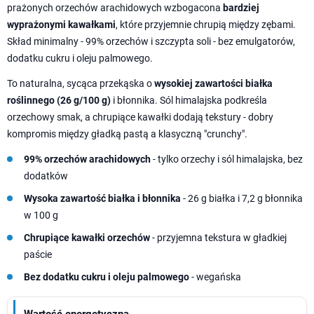
prażonych orzechów arachidowych wzbogacona
bardziej
wyprażonymi kawałkami
, które przyjemnie chrupią między zębami.
Skład minimalny - 99% orzechów i szczypta soli - bez emulgatorów,
dodatku cukru i oleju palmowego.
To naturalna, sycąca przekąska o
wysokiej zawartości białka
roślinnego (26 g/100 g)
i błonnika. Sól himalajska podkreśla
orzechowy smak, a chrupiące kawałki dodają tekstury - dobry
kompromis między gładką pastą a klasyczną "crunchy".
99% orzechów arachidowych
- tylko orzechy i sól himalajska, bez
dodatków
Wysoka zawartość białka i błonnika
- 26 g białka i 7,2 g błonnika
w 100 g
Chrupiące kawałki orzechów
- przyjemna tekstura w gładkiej
paście
Bez dodatku cukru i oleju palmowego
- wegańska