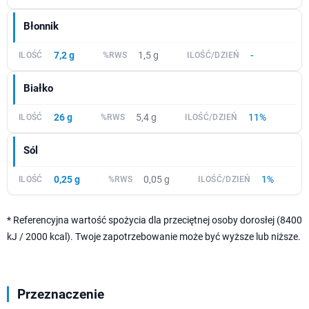
Błonnik
7,2 g
1,5 g
-
Białko
26 g
5,4 g
11%
Sól
0,25 g
0,05 g
1%
* Referencyjna wartość spożycia dla przeciętnej osoby dorosłej (8400
kJ / 2000 kcal). Twoje zapotrzebowanie może być wyższe lub niższe.
Przeznaczenie