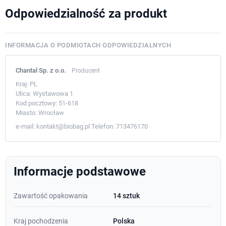
Odpowiedzialność za produkt
INFORMACJA O PODMIOTACH ODPOWIEDZIALNYCH
Chantal Sp. z o.o.
Producent
Kraj:
PL
Ulica:
Wystawowa 1
Kod pocztowy:
51-618
Miasto:
Wrocław
e-mail:
kontakt@biobag.pl
Telefon:
713476170
Informacje podstawowe
Zawartość opakowania
14 sztuk
Kraj pochodzenia
Polska