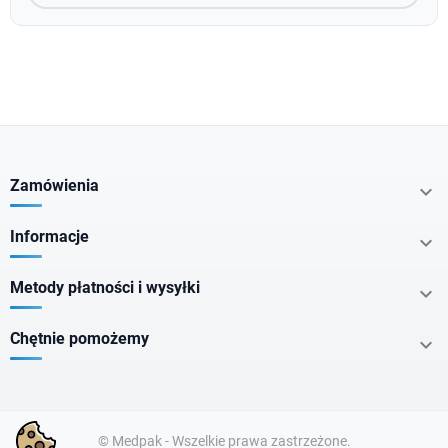
Zamówienia

Informacje

Metody płatności i wysyłki

Chętnie pomożemy

© Medpak - Wszelkie prawa zastrzeżone.