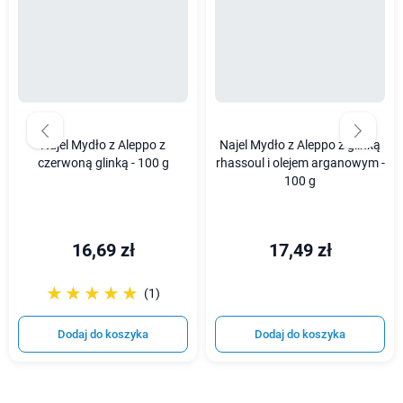
Najel Mydło z Aleppo z
Najel Mydło z Aleppo z glinką
czerwoną glinką - 100 g
rhassoul i olejem arganowym -
100 g
16,69 zł
17,49 zł
☆☆☆☆☆
★★★★★
(1)
Dodaj do koszyka
Dodaj do koszyka