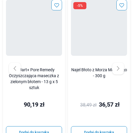
-5%
Dr. Jart+ Pore Remedy
Najel Błoto z Morza Martwego
Oczyszczająca maseczka z
- 300 g
zielonym błotem - 13 g x 5
sztuk
90,19 zł
36,57 zł
38,49 zł
Dodaj do koszyka
Dodaj do koszyka