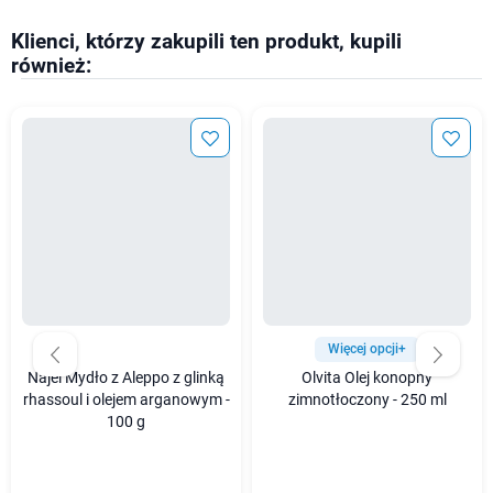
Klienci, którzy zakupili ten produkt, kupili
również:
Więcej opcji+
Najel Mydło z Aleppo z glinką
Olvita Olej konopny
rhassoul i olejem arganowym -
zimnotłoczony - 250 ml
100 g