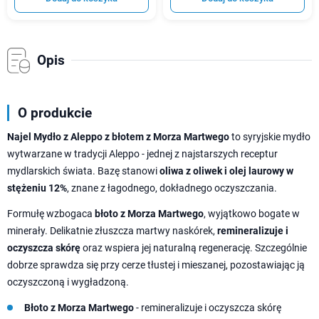
Opis
O produkcie
Najel Mydło z Aleppo z błotem z Morza Martwego
to syryjskie mydło
wytwarzane w tradycji Aleppo - jednej z najstarszych receptur
mydlarskich świata. Bazę stanowi
oliwa z oliwek i olej laurowy w
stężeniu 12%
, znane z łagodnego, dokładnego oczyszczania.
Formułę wzbogaca
błoto z Morza Martwego
, wyjątkowo bogate w
minerały. Delikatnie złuszcza martwy naskórek,
remineralizuje i
oczyszcza skórę
oraz wspiera jej naturalną regenerację. Szczególnie
dobrze sprawdza się przy cerze tłustej i mieszanej, pozostawiając ją
oczyszczoną i wygładzoną.
Błoto z Morza Martwego
- remineralizuje i oczyszcza skórę