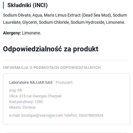
Składniki (INCI)
Sodium Olivate, Aqua, Maris Limus Extract (Dead Sea Mud), Sodium
Laurelate, Glycerin, Sodium Chloride, Sodium Hydroxide, Limonene.
Alergeny:
Limonene.
Odpowiedzialność za produkt
INFORMACJA O PODMIOTACH ODPOWIEDZIALNYCH
Laboratoire NAJJAR SAS
Producent
Kraj:
FR
Ulica:
315 rue Georges Charpak
Kod pocztowy:
1390
Miasto:
Civrieux
e-mail:
boutique@sasnajjar.com
Telefon:
330478809934