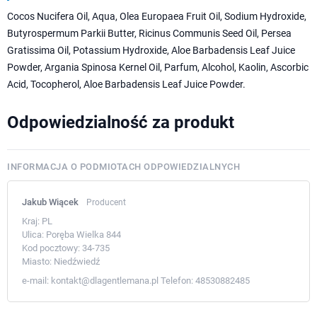
Cocos Nucifera Oil, Aqua, Olea Europaea Fruit Oil, Sodium Hydroxide,
Butyrospermum Parkii Butter, Ricinus Communis Seed Oil, Persea
Gratissima Oil, Potassium Hydroxide, Aloe Barbadensis Leaf Juice
Powder, Argania Spinosa Kernel Oil, Parfum, Alcohol, Kaolin, Ascorbic
Acid, Tocopherol, Aloe Barbadensis Leaf Juice Powder.
Odpowiedzialność za produkt
INFORMACJA O PODMIOTACH ODPOWIEDZIALNYCH
Jakub Wiącek
Producent
Kraj:
PL
Ulica:
Poręba Wielka 844
Kod pocztowy:
34-735
Miasto:
Niedźwiedź
e-mail:
kontakt@dlagentlemana.pl
Telefon:
48530882485