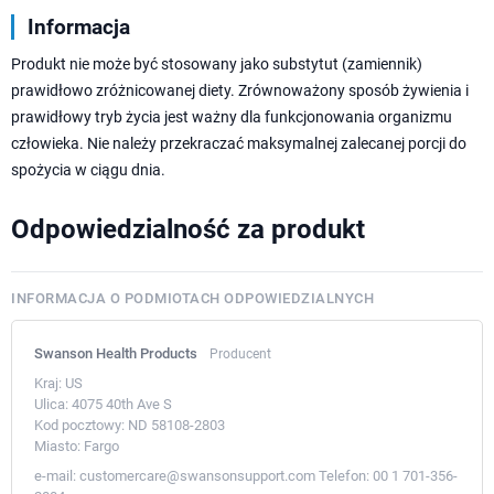
Informacja
Produkt nie może być stosowany jako substytut (zamiennik)
prawidłowo zróżnicowanej diety. Zrównoważony sposób żywienia i
prawidłowy tryb życia jest ważny dla funkcjonowania organizmu
człowieka. Nie należy przekraczać maksymalnej zalecanej porcji do
spożycia w ciągu dnia.
Odpowiedzialność za produkt
INFORMACJA O PODMIOTACH ODPOWIEDZIALNYCH
Swanson Health Products
Producent
Kraj:
US
Ulica:
4075 40th Ave S
Kod pocztowy:
ND 58108-2803
Miasto:
Fargo
e-mail:
customercare@swansonsupport.com
Telefon:
00 1 701-356-