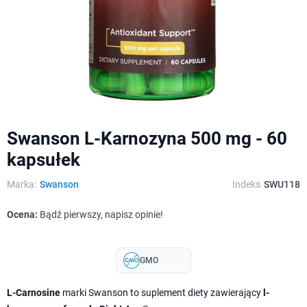
Swanson L-Karnozyna 500 mg - 60
kapsułek
Marka:
Swanson
Indeks
SWU118
Ocena:
Bądź pierwszy, napisz opinie!
GMO
L-Carnosine
marki Swanson to suplement diety zawierający
l-