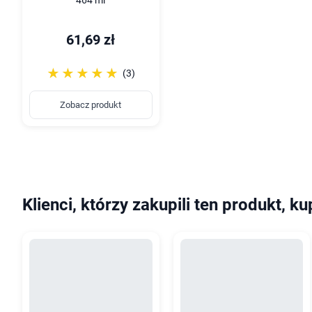
464 ml
61,69 zł
☆☆☆☆☆
★★★★★
(3)
Zobacz produkt
Klienci, którzy zakupili ten produkt, ku