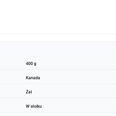
400 g
Kanada
Żel
W słoiku