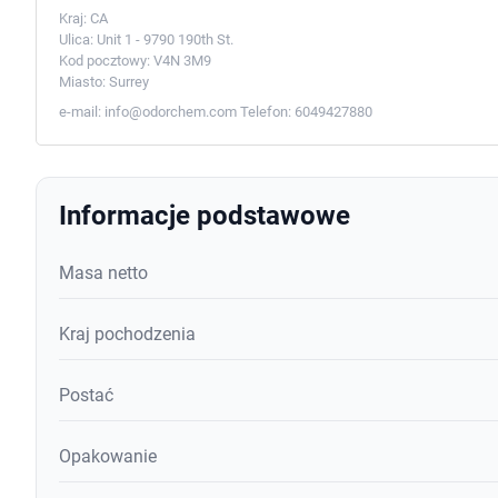
Kraj:
CA
Ulica:
Unit 1 - 9790 190th St.
Kod pocztowy:
V4N 3M9
Miasto:
Surrey
e-mail:
info@odorchem.com
Telefon:
6049427880
Informacje podstawowe
Masa netto
Kraj pochodzenia
Postać
Opakowanie