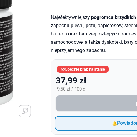
Najefektywniejszy
pogromca brzydkich
zapachu pleśni, potu, papierosów, stęch
biurach oraz bardziej rozległych pomiesz
samochodowe, a także dyskoteki, bary c
nieprzyjemnego zapachu.
Obecnie brak na stanie

37,99 zł
9,50 zł / 100 g
Powiadom