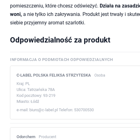
pomieszczeniu, które chcesz odświeżyć.
Działa na zasadzie
woni,
a nie tylko ich zakrywania. Produkt jest trwały i sku
siebie przyjemny aromat szarlotki.
Odpowiedzialność za produkt
INFORMACJA O PODMIOTACH ODPOWIEDZIALNYCH
C-LABEL POLSKA FELIKSA STRZYTESKA
Osoba
Kraj:
PL
Ulica:
Tatrzańska 78A
Kod pocztowy:
93-219
Miasto:
Łódź
e-mail:
biuro@c-label.pl
Telefon:
530700530
Odorchem
Producent