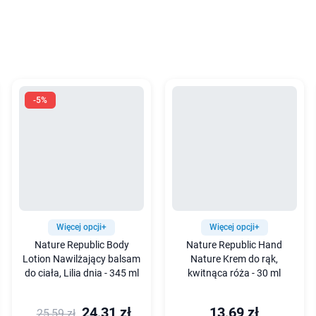
-5%
Więcej opcji+
Więcej opcji+
Nature Republic Body
Nature Republic Hand
Lotion Nawilżający balsam
Nature Krem do rąk,
do ciała, Lilia dnia - 345 ml
kwitnąca róża - 30 ml
24,31 zł
13,69 zł
25,59 zł