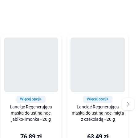
Więcej opcji+
Więcej opcji+
Laneige Regenerująca
Laneige Regenerująca
maska do ust na noc,
maska do ust na noc, mięta
jabłko-limonka - 20 g
z czekoladą - 20 g
76,89 zł
63,49 zł