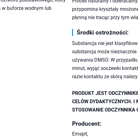
Proces naturalny i odwracalny.
a w buforze wodnym lub
przypomina kryształy mrożone
płynną nie tracąc przy tym wł
Środki ostrożności:
Substancja nie jest klasyfiko
substancja może nieznacznie 
używania DMSO. W przypadku d
minut, wyjąć soczewki kontakt
razie kontaktu ze skórą nalez
PRODUKT JEST ODCZYNNIK
CELÓW DYDAKTYCZNYCH. I 
STOSOWANIE ODCZYNNIKA 
Producent:
Emspit,