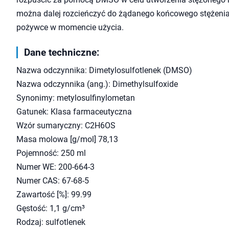
można dalej rozcieńczyć do żądanego końcowego stężeni
pożywce w momencie użycia.
Dane techniczne:
Nazwa odczynnika: Dimetylosulfotlenek (DMSO)
Nazwa odczynnika (ang.): Dimethylsulfoxide
Synonimy: metylosulfinylometan
Gatunek: Klasa farmaceutyczna
Wzór sumaryczny: C2H6OS
Masa molowa [g/mol] 78,13
Pojemność: 250 ml
Numer WE: 200-664-3
Numer CAS: 67-68-5
Zawartość [%]: 99.99
Gęstość: 1,1 g/cm³
Rodzaj: sulfotlenek