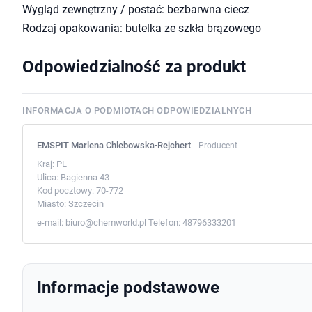
Wygląd zewnętrzny / postać: bezbarwna ciecz
Rodzaj opakowania: butelka ze szkła brązowego
Odpowiedzialność za produkt
INFORMACJA O PODMIOTACH ODPOWIEDZIALNYCH
EMSPIT Marlena Chlebowska-Rejchert
Producent
Kraj:
PL
Ulica:
Bagienna 43
Kod pocztowy:
70-772
Miasto:
Szczecin
e-mail:
biuro@chemworld.pl
Telefon:
48796333201
Informacje podstawowe