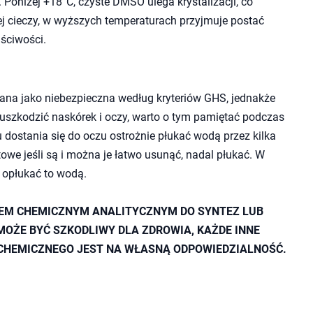
 Poniżej +18°C, czyste DMSO ulega krystalizacji, co
j cieczy, w wyższych temperaturach przyjmuje postać
aściwości.
wana jako niebezpieczna według kryteriów GHS, jednakże
uszkodzić naskórek i oczy, warto o tym pamiętać podczas
ostania się do oczu ostrożnie płukać wodą przez kilka
owe jeśli są i można je łatwo usunąć, nadal płukać. W
y opłukać to wodą.
IEM CHEMICZNYM ANALITYCZNYM DO SYNTEZ LUB
MOŻE BYĆ SZKODLIWY DLA ZDROWIA, KAŻDE INNE
CHEMICZNEGO JEST NA WŁASNĄ ODPOWIEDZIALNOŚĆ.