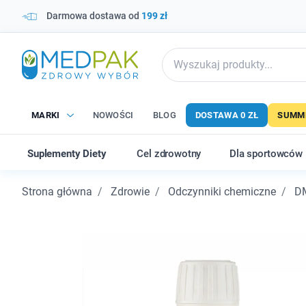
Darmowa dostawa od
199 zł
MARKI
NOWOŚCI
BLOG
DOSTAWA 0 ZŁ
SUMME
Suplementy Diety
Cel zdrowotny
Dla sportowców
Strona główna
Zdrowie
Odczynniki chemiczne
D