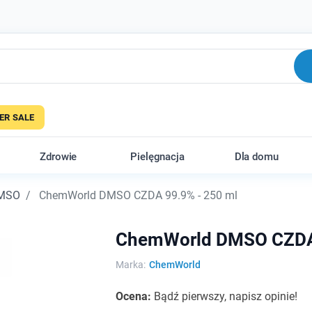
R SALE
Zdrowie
Pielęgnacja
Dla domu
MSO
ChemWorld DMSO CZDA 99.9% - 250 ml
ChemWorld DMSO CZDA 
Marka:
ChemWorld
Ocena:
Bądź pierwszy, napisz opinie!