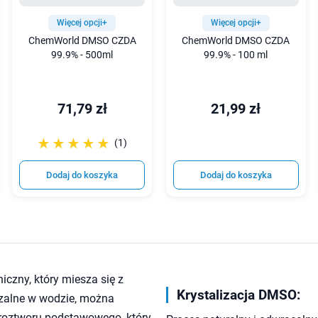
Więcej opcji+
Więcej opcji+
ChemWorld DMSO CZDA
ChemWorld DMSO CZDA
99.9% - 500ml
99.9% - 100 ml
71,79 zł
21,99 zł
☆☆☆☆☆
★★★★★
(1)
Dodaj do koszyka
Dodaj do koszyka
czny, który miesza się z
Krystalizacja DMSO:
czalne w wodzie, można
roztworu podstawowego, który