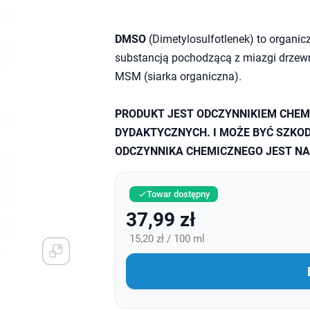
DMSO
(Dimetylosulfotlenek) to organic
substancją pochodzącą z miazgi drzewn
MSM (siarka organiczna).
PRODUKT JEST ODCZYNNIKIEM CHEM
DYDAKTYCZNYCH. I MOŻE BYĆ SZKOD
ODCZYNNIKA CHEMICZNEGO JEST N
Towar dostępny

37,99 zł
15,20 zł / 100 ml