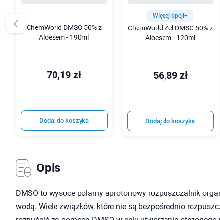
Więcej opcji+
ChemWorld DMSO 50% z
ChemWorld Żel DMSO 50% z
Aloesem - 190ml
Aloesem - 120ml
70,19 zł
56,89 zł
Dodaj do koszyka
Dodaj do koszyka
Opis
DMSO to wysoce polarny aprotonowy rozpuszczalnik organi
wodą. Wiele związków, które nie są bezpośrednio rozpusz
rozpuścić za pomocą DMSO w celu utworzenia stężonego 