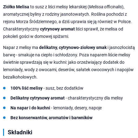
Ziółko Melisa
to susz z liści melisy lekarskiej (
Melissa officinalis
),
aromatycznej byliny z rodziny jasnotowatych. Roślina pochodzi z
rejonu Morza Śródziemnego, a dziś uprawia się ją również w Polsce.
Charakterystyczny
cytrynowy aromat
liści sprawił, że melisa od
pokoleń gości w domowej spiżarni.
Napar z melisy ma
delikatny, cytrynowo-ziołowy smak
i jasnozłocistą
barwę - smakuje na ciepło i schłodzony. Poza naparem liście melisy
świetnie sprawdzają się w kuchni: jako orzeźwiający dodatek do
lemoniady, wody z owocami, deserów, sałatek owocowych i napojów
bezalkoholowych.
100% liść melisy
- susz, bez dodatków
Delikatny cytrynowy aromat
- charakterystyczny dla melisy
Na napar i do kuchni
- lemoniady, desery, napoje
Bez konserwantów, aromatów i barwników
Składniki