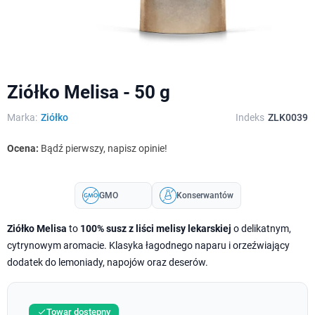
Ziółko Melisa - 50 g
Marka:
Ziółko
Indeks
ZLK0039
Ocena:
Bądź pierwszy, napisz opinie!
GMO
Konserwantów
Ziółko Melisa
to
100% susz z liści melisy lekarskiej
o delikatnym,
cytrynowym aromacie. Klasyka łagodnego naparu i orzeźwiający
dodatek do lemoniady, napojów oraz deserów.
Towar dostępny
