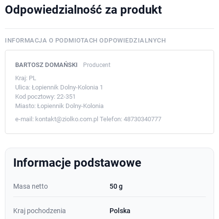
Odpowiedzialność za produkt
INFORMACJA O PODMIOTACH ODPOWIEDZIALNYCH
BARTOSZ DOMAŃSKI
Producent
Kraj:
PL
Ulica:
Łopiennik Dolny-Kolonia 1
Kod pocztowy:
22-351
Miasto:
Łopiennik Dolny-Kolonia
e-mail:
kontakt@ziolko.com.pl
Telefon:
48730340777
Informacje podstawowe
Masa netto
50 g
Kraj pochodzenia
Polska