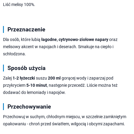
Liść melisy 100%.
Przeznaczenie
Dla osób, które lubią
łagodne, cytrynowo-ziołowe napary
oraz
melisowy akcent w napojach i deserach. Smakuje na ciepło i
schłodzona.
Sposób użycia
Zalej
1-2 łyżeczki
suszu
200 ml
gorącej wody i zaparzaj pod
przykryciem
5-10 minut
, następnie przecedź. Liście można też
dodawać do lemoniady i napojów.
Przechowywanie
Przechowuj w suchym, chłodnym miejscu, w szczelnie zamkniętym
opakowaniu - chroń przed światłem, wilgocią i obcymi zapachami.