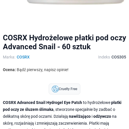
COSRX Hydrożelowe płatki pod oczy
Advanced Snail - 60 sztuk
Marka:
COSRX
Indeks
COS305
Ocena:
Bądź pierwszy, napisz opinie!
Cruelty Free
COSRX Advanced Snail Hydrogel Eye Patch
to hydrożelowe
płatki
pod oczy ze śluzem ślimaka
, stworzone specjalnie by zadbać o
delikatną skórę pod oczami. Działają
nawilżająco
i
odżywczo
na
skórę, rozjaśniają i zmniejszają zaczerwienienia. Płatki mają