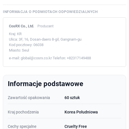
INFORMACJA O PODMIOTACH ODPOWIEDZIALNYCH
CosRX Co., Ltd.
Producent
Kraj:
KR
Ulica:
3F, 16, Dosan-daero 8-gil, Gangnam-gu
Kod pocztowy:
06038
Miasto:
Seul
e-mail:
global@cosrx.co.kr
Telefon:
+82317149488
Informacje podstawowe
Zawartość opakowania
60 sztuk
Kraj pochodzenia
Korea Południowa
Cechy specjalne
Cruelty Free