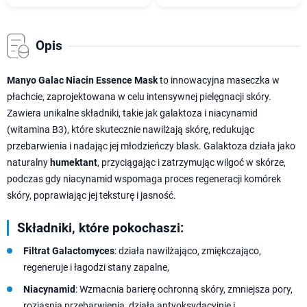
Opis
Manyo Galac Niacin Essence Mask
to innowacyjna maseczka w
płachcie, zaprojektowana w celu intensywnej pielęgnacji skóry.
Zawiera unikalne składniki, takie jak galaktoza i niacynamid
(witamina B3), które skutecznie nawilżają skórę, redukując
przebarwienia i nadając jej młodzieńczy blask. Galaktoza działa jako
naturalny
humektant
, przyciągając i zatrzymując wilgoć w skórze,
podczas gdy niacynamid wspomaga proces regeneracji komórek
skóry, poprawiając jej teksturę i jasność.
Składniki, które pokochaszi:
Filtrat Galactomyces
: działa nawilżająco, zmiękczająco,
regeneruje i łagodzi stany zapalne,
Niacynamid
: Wzmacnia barierę ochronną skóry, zmniejsza pory,
rozjasnia przebarwienia, działa antyoksydacyjnie i