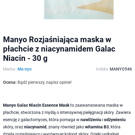
Manyo Rozjaśniająca maska w
płachcie z niacynamidem Galac
Niacin - 30 g
Marka:
Ma:nyo
Indeks
MANYO546
Ocena:
Bądź pierwszy, napisz opinie!
Manyo Galac Niacin Essence Mask
to zaawansowana maska w
płachcie, stworzona z myślą o intensywnej pielęgnacji skóry. Zawiera
esencję z galactomyces, która pomaga w
nawilżeniu
i
odżywieniu
skóry, oraz
niacynamid
, znany również jako
witamina B3
, która
działa rozjaśniająco i wyrównuje koloryt skóry. Dzięki unikalnej