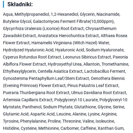
Składniki:
Aqua, Methylpropanediol, 1,2-Hexanediol, Glycerin, Niacinamide,
Butylene Glycol, Galactomyces Ferment Filtrate(10,000ppm),
Glycyrrhiza Uralensis (Licorice) Root Extract, Chrysanthemum
Zawadskii Extract, Anastatica Hierochuntica Extract, Althaea Rosea
Flower Extract, Hamamelis Virginiana (Witch Hazel) Water,
Hydrolyzed Hyaluronic Acid, Hyaluronic Acid, Sodium Hyaluronate,
Cyperus Rotundus Root Extract, Leonurus Sibiricus Extract, Paeonia
Albiflora Flower Extract, Hydroxyethyl Urea, Allantoin, Tromethamine,
Ethylhexylglycerin, Centella Asiatica Extract, Lactobacillus Ferment,
Gynostemma Pentaphyllum Leaf/Stem Extract, Oenothera Biennis
(Evening Primrose) Flower Extract, Pinus Palustris Leaf Extract,
Pueraria Thunbergiana Root Extract, Ulmus Davidiana Root Extract,
Artemisia Capillaris Extract, Polyglyceryl-10 Laurate, Polyglyceryl-10
Myristate, Panthenol, Sodium Phytate, Glutathione, Glycine, Serine,
Glutamic Acid, Aspartic Acid, Leucine, Alanine, Lysine, Arginine,
Tyrosine, Phenylalanine, Proline, Threonine, Valine, Isoleucine,
Histidine, Cysteine, Methionine, Carbomer, Caffeine, Xanthan Gum,