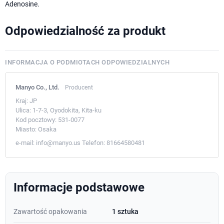
Adenosine.
Odpowiedzialność za produkt
INFORMACJA O PODMIOTACH ODPOWIEDZIALNYCH
Manyo Co., Ltd.
Producent
Kraj:
JP
Ulica:
1-7-3, Oyodokita, Kita-ku
Kod pocztowy:
531-0077
Miasto:
Osaka
e-mail:
info@manyo.us
Telefon:
81664580481
Informacje podstawowe
Zawartość opakowania
1 sztuka