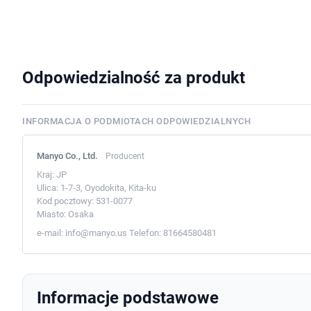
Odpowiedzialność za produkt
INFORMACJA O PODMIOTACH ODPOWIEDZIALNYCH
Manyo Co., Ltd.
Producent
Kraj:
JP
Ulica:
1-7-3, Oyodokita, Kita-ku
Kod pocztowy:
531-0077
Miasto:
Osaka
e-mail:
info@manyo.us
Telefon:
81664580481
Informacje podstawowe