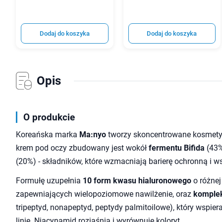
Dodaj do koszyka
Dodaj do koszyka
Opis
O produkcie
Koreańska marka
Ma:nyo
tworzy skoncentrowane kosmetyk
krem pod oczy zbudowany jest wokół
fermentu Bifida
(43%
(20%) - składników, które wzmacniają barierę ochronną i w
Formułę uzupełnia
10 form kwasu hialuronowego
o różnej
zapewniających wielopoziomowe nawilżenie, oraz
komple
tripeptyd, nonapeptyd, peptydy palmitoilowe), który wspier
linie. Niacynamid rozjaśnia i wyrównuje koloryt.