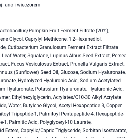
j rano i wieczorem.
actobacillus/Pumpkin Fruit Ferment Filtrate (20%),
lene Glycol, Caprylyl Methicone, 1,2-Hexanediol,
ide, Cutibacterium Granulosum Ferment Extract Filtrate
a Leaf Water, Squalane, Lupinus Albus Seed Extract, Persea
ract, Fucus Vesiculosus Extract, Prunella Vulgaris Extract,
Annuus (Sunflower) Seed Oil, Glucose, Sodium Hyaluronate,
ronate, Hydrolyzed Hyaluronic Acid, Sodium Acetylated
um Hyaluronate, Potassium Hyaluronate, Hyaluronic Acid,
er, Ethylhexylglycerin, Acrylates/C10-30 Alkyl Acrylate
de, Water, Butylene Glycol, Acetyl Hexapeptide-8, Copper
mitoyl Tripeptide-1, Palmitoyl Pentapeptide-4, Hexapeptide-
-1, Palmitic Acid, Polyglyceryl-10 Laurate,
d Esters, Caprylic/Capric Triglyceride, Sorbitan Isostearate,