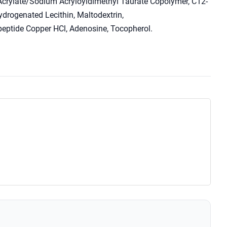
 Acrylate/Sodium Acryloyldimethyl Taurate Copolymer, C12-
drogenated Lecithin, Maltodextrin,
peptide Copper HCl, Adenosine, Tocopherol.