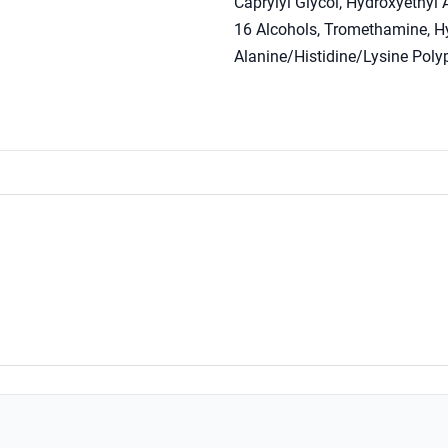
Caprylyl Glycol, Hydroxyethyl
16 Alcohols, Tromethamine, Hy
Alanine/Histidine/Lysine Poly