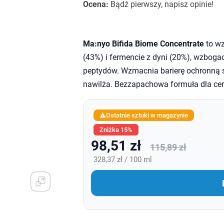
Ocena:
Bądź pierwszy, napisz opinie!
Ma:nyo Bifida Biome Concentrate
to wz
(43%) i fermencie z dyni (20%), wzbog
peptydów. Wzmacnia barierę ochronną skó
nawilża. Bezzapachowa formuła dla ce
Ostatnie sztuki w magazynie

Zniżka 15%
98,51 zł
115,89 zł
328,37 zł / 100 ml