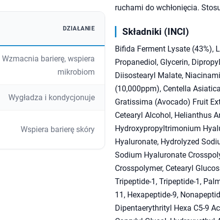
ruchami do wchłonięcia. Stosu
DZIAŁANIE
Składniki (INCI)
Bifida Ferment Lysate (43%), L
Wzmacnia barierę, wspiera
Propanediol, Glycerin, Dipropy
mikrobiom
Diisostearyl Malate, Niacinam
(10,000ppm), Centella Asiatic
Wygładza i kondycjonuje
Gratissima (Avocado) Fruit Ext
Cetearyl Alcohol, Helianthus 
Hydroxypropyltrimonium Hyalu
Wspiera barierę skóry
Hyaluronate, Hydrolyzed Sodi
Sodium Hyaluronate Crosspolym
Crosspolymer, Cetearyl Glucosi
Tripeptide-1, Tripeptide-1, Pal
11, Hexapeptide-9, Nonapeptide
Dipentaerythrityl Hexa C5-9 Aci