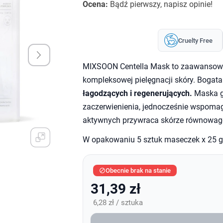
Ocena:
Bądź pierwszy, napisz opinie!
Cruelty Free
MIXSOON Centella Mask to zaawansowa
kompleksowej pielęgnacji skóry. Bogata w
łagodzących i regenerujących.
Maska gł
zaczerwienienia, jednocześnie wspomag
aktywnych przywraca skórze równowagę,
W opakowaniu 5 sztuk maseczek x 25 g
Obecnie brak na stanie

31,39 zł
6,28 zł / sztuka