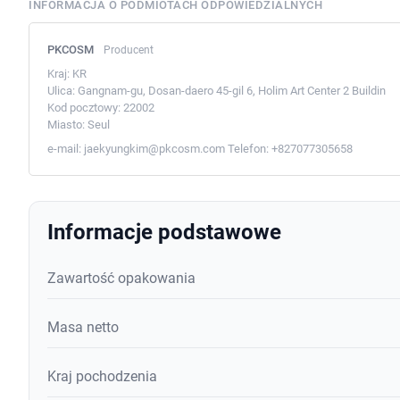
INFORMACJA O PODMIOTACH ODPOWIEDZIALNYCH
PKCOSM
Producent
Kraj:
KR
Ulica:
Gangnam-gu, Dosan-daero 45-gil 6, Holim Art Center 2 Buildin
Kod pocztowy:
22002
Miasto:
Seul
e-mail:
jaekyungkim@pkcosm.com
Telefon:
+827077305658
Informacje podstawowe
Zawartość opakowania
Masa netto
Kraj pochodzenia