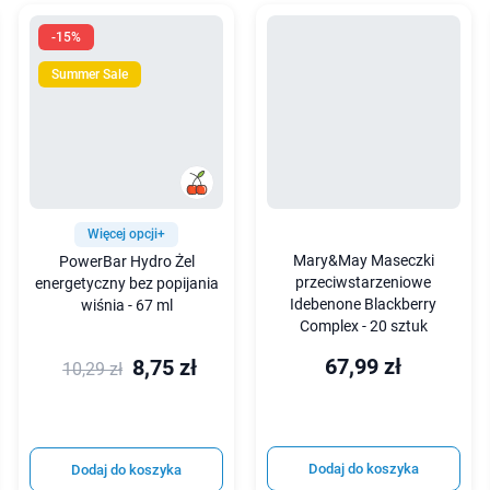
-15%
Summer Sale
Więcej opcji+
Mary&May Maseczki
PowerBar Hydro Żel
przeciwstarzeniowe
energetyczny bez popijania
Idebenone Blackberry
wiśnia - 67 ml
Complex - 20 sztuk
67,99 zł
8,75 zł
10,29 zł
Dodaj do koszyka
Dodaj do koszyka