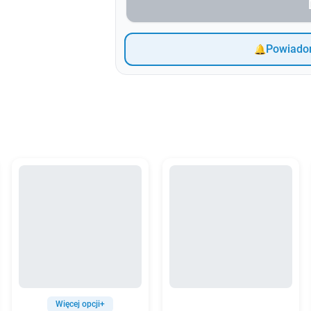
Powiadom
Więcej opcji+