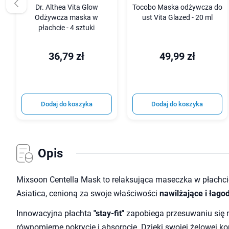
Dr. Althea Vita Glow
Tocobo Maska odżywcza do
Odżywcza maska w
ust Vita Glazed - 20 ml
płachcie - 4 sztuki
36,79 zł
49,99 zł
Dodaj do koszyka
Dodaj do koszyka
Opis
Mixsoon Centella Mask to relaksująca maseczka w płachci
Asiatica, cenioną za swoje właściwości
nawilżające i łago
Innowacyjna płachta
"stay-fit"
zapobiega przesuwaniu się 
równomierne pokrycie i absorpcję. Dzięki swojej żelowej 