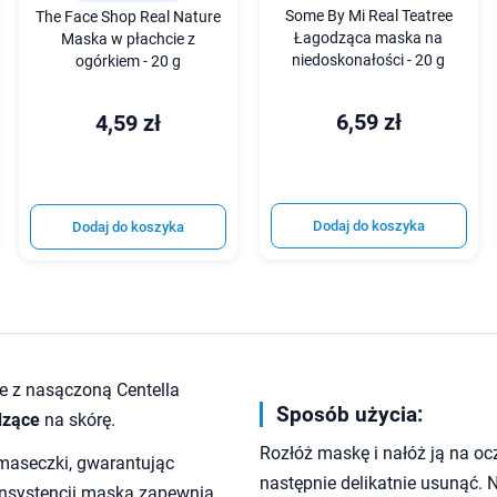
Some By Mi Real Teatree
The Face Shop Real Nature
Łagodząca maska na
Maska w płachcie z
niedoskonałości - 20 g
ogórkiem - 20 g
6,59 zł
4,59 zł
Dodaj do koszyka
Dodaj do koszyka
e z nasączoną Centella
Sposób użycia:
dzące
na skórę.
Rozłóż maskę i nałóż ją na oc
maseczki, gwarantując
następnie delikatnie usunąć. 
konsystencji maska zapewnia