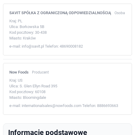
SAVIT SPÓŁKA Z OGRANICZONĄ ODPOWIEDZIALNOŚCIĄ
Osoba
Kraj:
PL
Ulica:
Borkowska 5B
Kod pocztowy:
30-438
Miasto:
Kraków
e-mail:
info@savit.pl
Telefon:
48690008182
Now Foods
Producent
Kraj:
US
Ulica:
S. Glen Ellyn Road 395
Kod pocztowy:
60108
Miasto:
Bloomingdale
e-mail:
internationalsales@nowfoods.com
Telefon:
8886693663
Informacje podstawowe