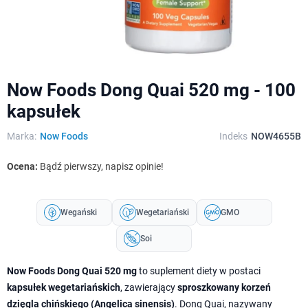
Now Foods Dong Quai 520 mg - 100
kapsułek
Marka:
Now Foods
Indeks
NOW4655B
Ocena:
Bądź pierwszy, napisz opinie!
Wegański
Wegetariański
GMO
Soi
Now Foods Dong Quai 520 mg
to suplement diety w postaci
kapsułek wegetariańskich
, zawierający
sproszkowany korzeń
dzięgla chińskiego (Angelica sinensis)
. Dong Quai, nazywany