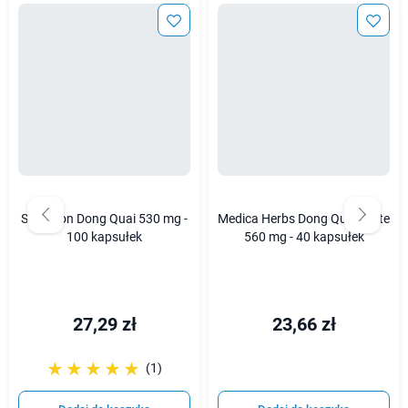
Swanson Dong Quai 530 mg -
Medica Herbs Dong Quai Forte
100 kapsułek
560 mg - 40 kapsułek
27,29 zł
23,66 zł
☆☆☆☆☆
★★★★★
(1)