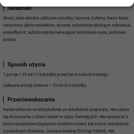
Składniki
Woda, beta-alanina; jabłczan cytruliny; tauryna; kofeina; kwas: kwas
cytrynowy; glukuronolakton; aromat; substancje słodzące: sukraloza,
acesulfam K; substancje konserwujące: benzoesan sodu, sorbinian
potasu.
Sposób użycia
1 porcja = 25 ml (1/4 butelki) przed lub w trakcie treningu.
Zalecana porcja dzienna = 75 ml (3/4 butelki).
Przeciwwskazania
Nadwrażliwość na którykolwiek ze składników preparatu. Nie zaleca
się stosowania u dzieci, kobiet w ciąży i karmiących. Nie spożywać z
innymi produktami będącymi źródłem kofeiny lub innych składników
o podobnym działaniu. Zawiera kofeinę (532mg/100ml). Nie