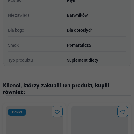
Postać
Płyn
Nie zawiera
Barwników
Dla kogo
Dla dorosłych
Smak
Pomarańcza
Typ produktu
Suplement diety
Klienci, którzy zakupili ten produkt, kupili
również:
Pakiet