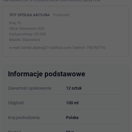
INFORMACJA O PODMIOTACH ODPOWIEDZIALNYCH
7FIT SPÓŁKA AKCYJNA
Producent
Kraj:
PL
Ulica:
Stanowice 82A
Kod pocztowy:
55-200
Miasto:
Stanowice
e-mail:
bartek.dojwa@7-nutrition.com
Telefon:
790760716
Informacje podstawowe
Zawartość opakowania
12 sztuk
Objętość
100 ml
Kraj pochodzenia
Polska