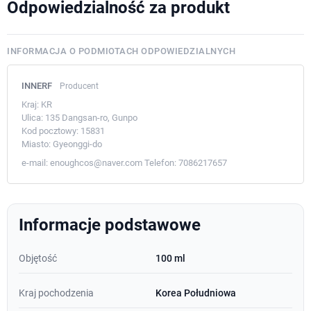
Odpowiedzialność za produkt
INFORMACJA O PODMIOTACH ODPOWIEDZIALNYCH
INNERF
Producent
Kraj:
KR
Ulica:
135 Dangsan-ro, Gunpo
Kod pocztowy:
15831
Miasto:
Gyeonggi-do
e-mail:
enoughcos@naver.com
Telefon:
7086217657
Informacje podstawowe
Objętość
100 ml
Kraj pochodzenia
Korea Południowa