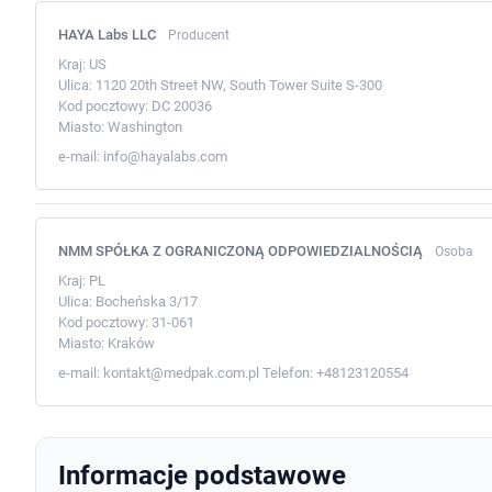
HAYA Labs LLC
Producent
Kraj:
US
Ulica:
1120 20th Street NW, South Tower Suite S-300
Kod pocztowy:
DC 20036
Miasto:
Washington
e-mail:
info@hayalabs.com
NMM SPÓŁKA Z OGRANICZONĄ ODPOWIEDZIALNOŚCIĄ
Osoba
Kraj:
PL
Ulica:
Bocheńska 3/17
Kod pocztowy:
31-061
Miasto:
Kraków
e-mail:
kontakt@medpak.com.pl
Telefon:
+48123120554
Informacje podstawowe