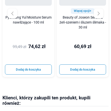
Więcej opcji+
Pyunkang Yul Moisture Serum
Beauty of Joseon Serum z
nawilżające - 100 ml
żeń-szeniem i śluzem ślimaka -
30 ml
74,62 zł
60,69 zł
99,49 zł
Dodaj do koszyka
Dodaj do koszyka
Klienci, którzy zakupili ten produkt, kupili
również: