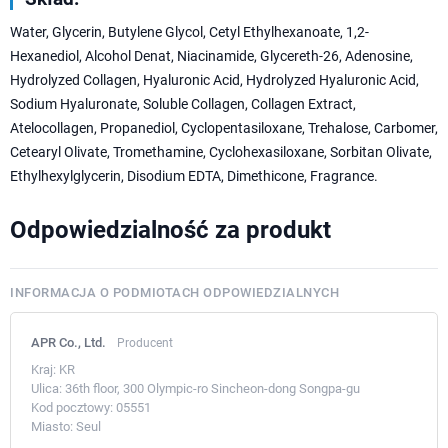
Water, Glycerin, Butylene Glycol, Cetyl Ethylhexanoate, 1,2-
Hexanediol, Alcohol Denat, Niacinamide, Glycereth-26, Adenosine,
Hydrolyzed Collagen, Hyaluronic Acid, Hydrolyzed Hyaluronic Acid,
Sodium Hyaluronate, Soluble Collagen, Collagen Extract,
Atelocollagen, Propanediol, Cyclopentasiloxane, Trehalose, Carbomer,
Cetearyl Olivate, Tromethamine, Cyclohexasiloxane, Sorbitan Olivate,
Ethylhexylglycerin, Disodium EDTA, Dimethicone, Fragrance.
Odpowiedzialność za produkt
INFORMACJA O PODMIOTACH ODPOWIEDZIALNYCH
APR Co., Ltd.
Producent
Kraj:
KR
Ulica:
36th floor, 300 Olympic-ro Sincheon-dong Songpa-gu
Kod pocztowy:
05551
Miasto:
Seul