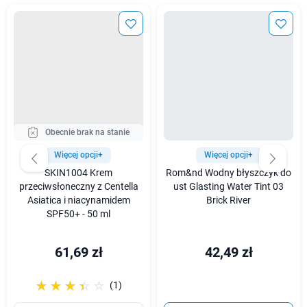
Obecnie brak na stanie
Więcej opcji+
Więcej opcji+
SKIN1004 Krem
Rom&nd Wodny błyszczyk do
przeciwsłoneczny z Centella
ust Glasting Water Tint 03
Asiatica i niacynamidem
Brick River
SPF50+ - 50 ml
61,69 zł
42,49 zł
☆☆☆☆☆
★★★★★
(1)