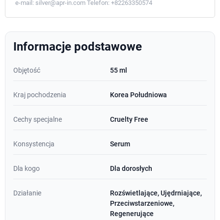
e-mail:
silver@apr-in.com
Telefon:
+82263350574
Informacje podstawowe
Objętość
55 ml
Kraj pochodzenia
Korea Południowa
Cechy specjalne
Cruelty Free
Konsystencja
Serum
Dla kogo
Dla dorosłych
Działanie
Rozświetlające, Ujędrniające,
Przeciwstarzeniowe,
Regenerujące