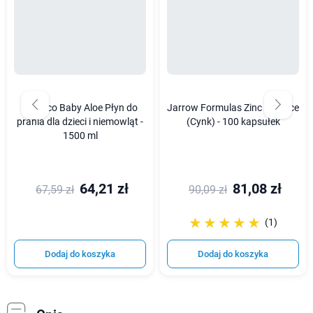
Swonco Baby Aloe Płyn do
Jarrow Formulas Zinc Balance
prania dla dzieci i niemowląt -
(Cynk) - 100 kapsułek
1500 ml
64,21 zł
81,08 zł
67,59 zł
90,09 zł
☆☆☆☆☆
★★★★★
(1)
Dodaj do koszyka
Dodaj do koszyka