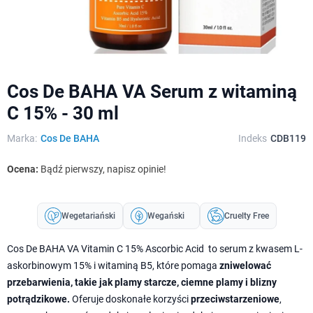
Cos De BAHA VA Serum z witaminą
C 15% - 30 ml
Marka:
Cos De BAHA
Indeks
CDB119
Ocena:
Bądź pierwszy, napisz opinie!
Wegetariański
Wegański
Cruelty Free
Cos De BAHA VA Vitamin C 15% Ascorbic Acid to serum z kwasem L-
askorbinowym 15% i witaminą B5, które pomaga
zniwelować
przebarwienia, takie jak plamy starcze, ciemne plamy i blizny
potrądzikowe.
Oferuje doskonałe korzyści
przeciwstarzeniowe
,