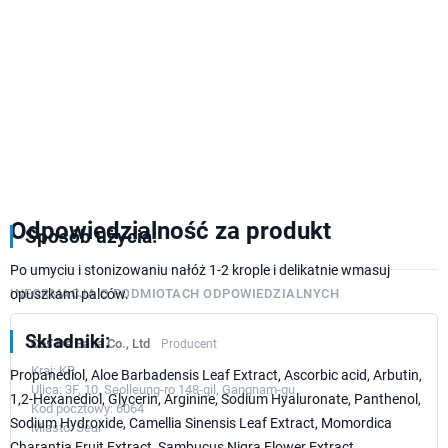
Odpowiedzialność za produkt
Sposób użycia:
Po umyciu i stonizowaniu nałóż 1-2 krople i delikatnie wmasuj
opuszkami palców.
INFORMACJA O PODMIOTACH ODPOWIEDZIALNYCH
Składniki:
Cos De Baha Co., Ltd
Producent
Kraj:
KR
Propanediol, Aloe Barbadensis Leaf Extract, Ascorbic acid, Arbutin,
Ulica:
3F, 10, Seolleung-ro 148-gil, Gangnam-gu
1,2-Hexanediol, Glycerin, Arginine, Sodium Hyaluronate, Panthenol,
Kod pocztowy:
6064
Sodium Hydroxide, Camellia Sinensis Leaf Extract, Momordica
Miasto:
Seul
Charantia Fruit Extract, Sambucus Nigra Flower Extract,