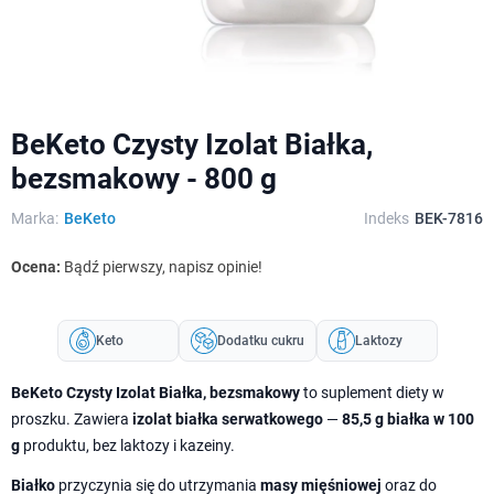
BeKeto Czysty Izolat Białka,
bezsmakowy - 800 g
Marka:
BeKeto
Indeks
BEK-7816
Ocena:
Bądź pierwszy, napisz opinie!
Keto
Dodatku cukru
Laktozy
BeKeto Czysty Izolat Białka, bezsmakowy
to suplement diety w
proszku. Zawiera
izolat białka serwatkowego
—
85,5 g białka w 100
g
produktu, bez laktozy i kazeiny.
Białko
przyczynia się do utrzymania
masy mięśniowej
oraz do