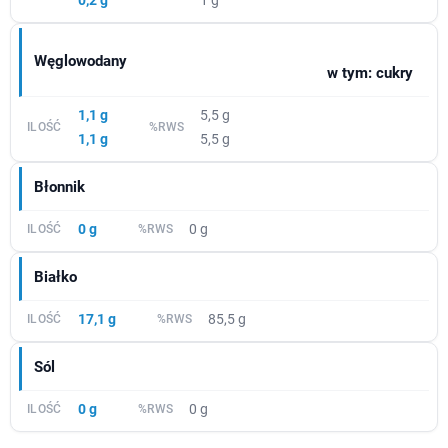
0,2 g
1 g
Węglowodany
w tym: cukry
1,1 g
5,5 g
1,1 g
5,5 g
Błonnik
0 g
0 g
Białko
17,1 g
85,5 g
Sól
0 g
0 g