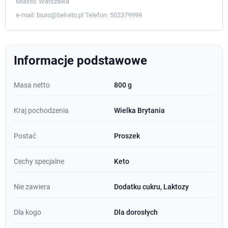
Miasto:
Warszawa
e-mail:
biuro@beketo.pl
Telefon:
502379999
Informacje podstawowe
Masa netto
800 g
Kraj pochodzenia
Wielka Brytania
Postać
Proszek
Cechy specjalne
Keto
Nie zawiera
Dodatku cukru, Laktozy
Dla kogo
Dla dorosłych