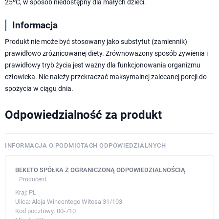
25ºC, w sposób niedostępny dla małych dzieci.
Informacja
Produkt nie może być stosowany jako substytut (zamiennik)
prawidłowo zróżnicowanej diety. Zrównoważony sposób żywienia i
prawidłowy tryb życia jest ważny dla funkcjonowania organizmu
człowieka. Nie należy przekraczać maksymalnej zalecanej porcji do
spożycia w ciągu dnia.
Odpowiedzialność za produkt
INFORMACJA O PODMIOTACH ODPOWIEDZIALNYCH
BEKETO SPÓŁKA Z OGRANICZONĄ ODPOWIEDZIALNOŚCIĄ
Producent
Kraj:
PL
Ulica:
Aleja Wincentego Witosa 31/103
Kod pocztowy:
00-710