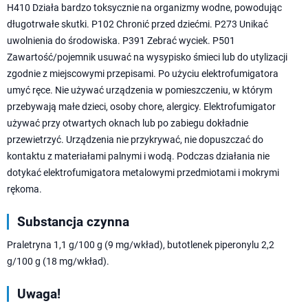
H410 Działa bardzo toksycznie na organizmy wodne, powodując
długotrwałe skutki. P102 Chronić przed dziećmi. P273 Unikać
uwolnienia do środowiska. P391 Zebrać wyciek. P501
Zawartość/pojemnik usuwać na wysypisko śmieci lub do utylizacji
zgodnie z miejscowymi przepisami. Po użyciu elektrofumigatora
umyć ręce. Nie używać urządzenia w pomieszczeniu, w którym
przebywają małe dzieci, osoby chore, alergicy. Elektrofumigator
używać przy otwartych oknach lub po zabiegu dokładnie
przewietrzyć. Urządzenia nie przykrywać, nie dopuszczać do
kontaktu z materiałami palnymi i wodą. Podczas działania nie
dotykać elektrofumigatora metalowymi przedmiotami i mokrymi
rękoma.
Substancja czynna
Praletryna 1,1 g/100 g (9 mg/wkład), butotlenek piperonylu 2,2
g/100 g (18 mg/wkład).
Uwaga!