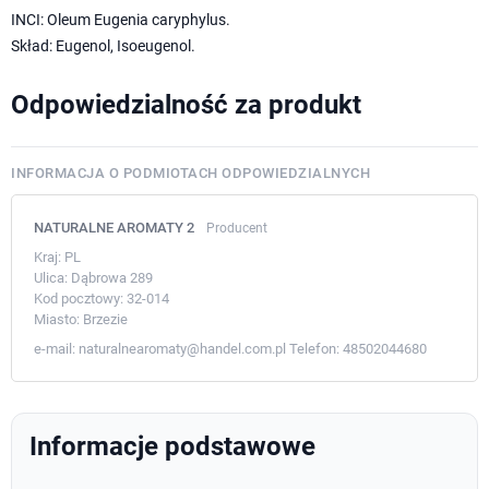
INCI: Oleum Eugenia caryphylus.
Skład: Eugenol, Isoeugenol.
Odpowiedzialność za produkt
INFORMACJA O PODMIOTACH ODPOWIEDZIALNYCH
NATURALNE AROMATY 2
Producent
Kraj:
PL
Ulica:
Dąbrowa 289
Kod pocztowy:
32-014
Miasto:
Brzezie
e-mail:
naturalnearomaty@handel.com.pl
Telefon:
48502044680
Informacje podstawowe