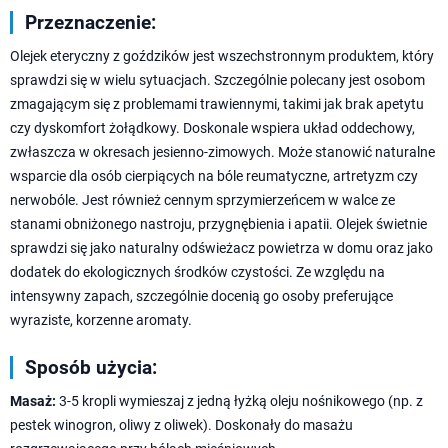
Przeznaczenie:
Olejek eteryczny z goździków jest wszechstronnym produktem, który
sprawdzi się w wielu sytuacjach. Szczególnie polecany jest osobom
zmagającym się z problemami trawiennymi, takimi jak brak apetytu
czy dyskomfort żołądkowy. Doskonale wspiera układ oddechowy,
zwłaszcza w okresach jesienno-zimowych. Może stanowić naturalne
wsparcie dla osób cierpiących na bóle reumatyczne, artretyzm czy
nerwobóle. Jest również cennym sprzymierzeńcem w walce ze
stanami obniżonego nastroju, przygnębienia i apatii. Olejek świetnie
sprawdzi się jako naturalny odświeżacz powietrza w domu oraz jako
dodatek do ekologicznych środków czystości. Ze względu na
intensywny zapach, szczególnie docenią go osoby preferujące
wyraziste, korzenne aromaty.
Sposób użycia:
Masaż:
3-5 kropli wymieszaj z jedną łyżką oleju nośnikowego (np. z
pestek winogron, oliwy z oliwek). Doskonały do masażu