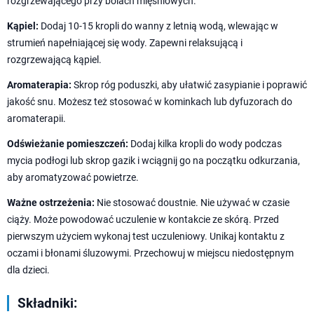
rozgrzewającego przy bólach mięśniowych.
Kąpiel:
Dodaj 10-15 kropli do wanny z letnią wodą, wlewając w
strumień napełniającej się wody. Zapewni relaksującą i
rozgrzewającą kąpiel.
Aromaterapia:
Skrop róg poduszki, aby ułatwić zasypianie i poprawić
jakość snu. Możesz też stosować w kominkach lub dyfuzorach do
aromaterapii.
Odświeżanie pomieszczeń:
Dodaj kilka kropli do wody podczas
mycia podłogi lub skrop gazik i wciągnij go na początku odkurzania,
aby aromatyzować powietrze.
Ważne ostrzeżenia:
Nie stosować doustnie. Nie używać w czasie
ciąży. Może powodować uczulenie w kontakcie ze skórą. Przed
pierwszym użyciem wykonaj test uczuleniowy. Unikaj kontaktu z
oczami i błonami śluzowymi. Przechowuj w miejscu niedostępnym
dla dzieci.
Składniki: