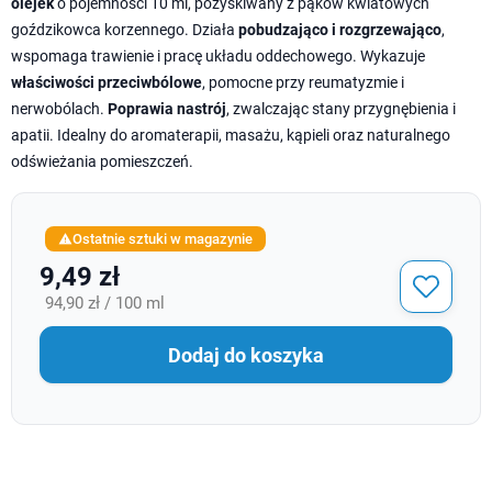
olejek
o pojemności 10 ml, pozyskiwany z pąków kwiatowych
goździkowca korzennego. Działa
pobudzająco i rozgrzewająco
,
wspomaga trawienie i pracę układu oddechowego. Wykazuje
właściwości przeciwbólowe
, pomocne przy reumatyzmie i
nerwobólach.
Poprawia nastrój
, zwalczając stany przygnębienia i
apatii. Idealny do aromaterapii, masażu, kąpieli oraz naturalnego
odświeżania pomieszczeń.
Ostatnie sztuki w magazynie

9,49 zł
94,90 zł / 100 ml
Dodaj do koszyka