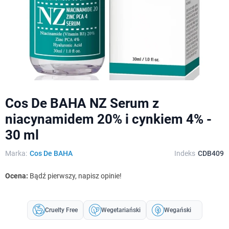
Cos De BAHA NZ Serum z
niacynamidem 20% i cynkiem 4% -
30 ml
Marka:
Cos De BAHA
Indeks
CDB409
Ocena:
Bądź pierwszy, napisz opinie!
Cruelty Free
Wegetariański
Wegański