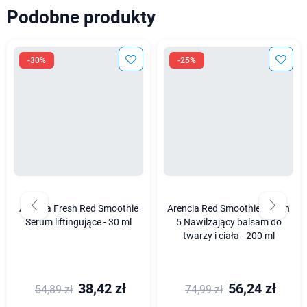
Podobne produkty
-30%
-25%
Arencia Fresh Red Smoothie
Arencia Red Smoothie Lotion
Serum liftingujące - 30 ml
5 Nawilżający balsam do
twarzy i ciała - 200 ml
38,42 zł
56,24 zł
54,89 zł
74,99 zł