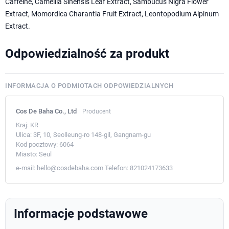
Caffeine, Camellia Sinensis Leaf Extract, Sambucus Nigra Flower
Extract, Momordica Charantia Fruit Extract, Leontopodium Alpinum
Extract.
Odpowiedzialność za produkt
INFORMACJA O PODMIOTACH ODPOWIEDZIALNYCH
Cos De Baha Co., Ltd
Producent
Kraj:
KR
Ulica:
3F, 10, Seolleung-ro 148-gil, Gangnam-gu
Kod pocztowy:
6064
Miasto:
Seul
e-mail:
hello@cosdebaha.com
Telefon:
821024173633
Informacje podstawowe