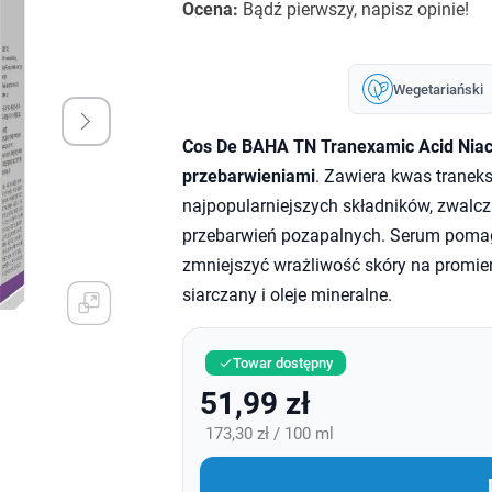
Ocena:
Bądź pierwszy, napisz opinie!
Wegetariański
Cos De BAHA TN Tranexamic Acid Nia
przebarwieniami
. Zawiera kwas tranek
najpopularniejszych składników, zwalc
przebarwień pozapalnych. Serum pomag
zmniejszyć wrażliwość skóry na promien
siarczany i oleje mineralne.
Towar dostępny

51,99 zł
173,30 zł / 100 ml