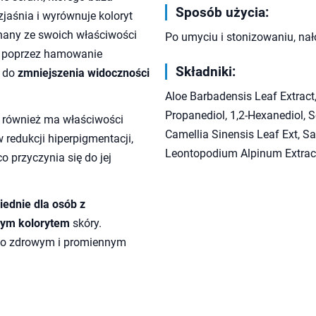
Sposób użycia:
zjaśnia i wyrównuje koloryt
 znany ze swoich właściwości
Po umyciu i stonizowaniu, nał
ła poprzez hamowanie
Składniki:
 do
zmniejszenia widoczności
Aloe Barbadensis Leaf Extract,
Propanediol, 1,2-Hexanediol, S
a również ma właściwości
Camellia Sinensis Leaf Ext, S
redukcji hiperpigmentacji,
Leontopodium Alpinum Extrac
o przyczynia się do jej
ednie dla osób z
ym kolorytem
skóry.
ę o zdrowym i promiennym