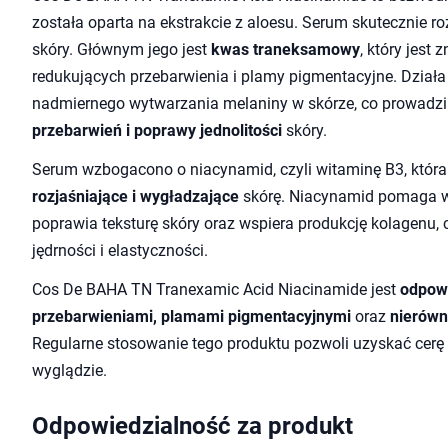
została oparta na ekstrakcie z aloesu. Serum skutecznie ro
skóry. Głównym jego jest
kwas traneksamowy
, który jest
redukujących przebarwienia i plamy pigmentacyjne. Dzia
nadmiernego wytwarzania melaniny w skórze, co prowadzi
przebarwień i poprawy jednolitości
skóry.
Serum wzbogacono o niacynamid, czyli witaminę B3, któr
rozjaśniające i wygładzające
skórę. Niacynamid pomaga w 
poprawia teksturę skóry oraz wspiera produkcję kolagenu, c
jędrności i elastyczności.
Cos De BAHA TN Tranexamic Acid Niacinamide jest
odpowi
przebarwieniami, plamami pigmentacyjnymi
oraz
nierówn
Regularne stosowanie tego produktu pozwoli uzyskać cer
wyglądzie.
Odpowiedzialność za produkt