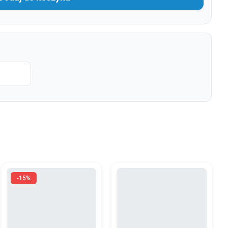
l
-15%