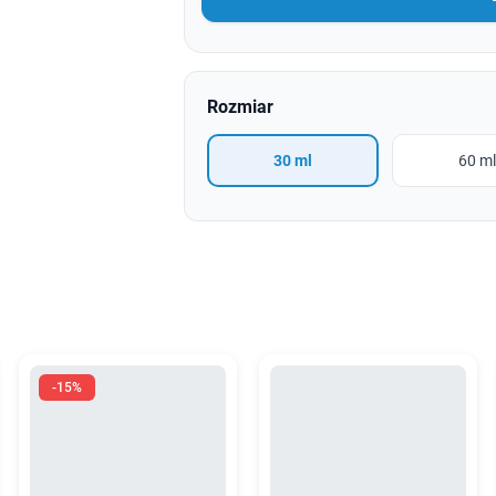
Rozmiar
30 ml
60 m
-15%