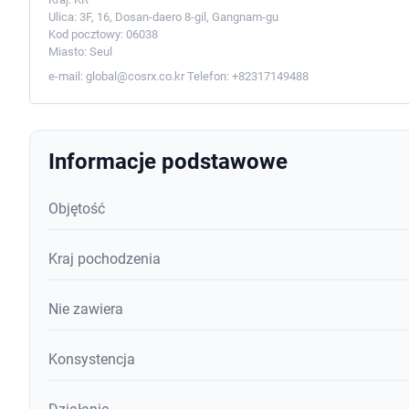
Ulica:
3F, 16, Dosan-daero 8-gil, Gangnam-gu
Kod pocztowy:
06038
Miasto:
Seul
e-mail:
global@cosrx.co.kr
Telefon:
+82317149488
Informacje podstawowe
Objętość
Kraj pochodzenia
Nie zawiera
Konsystencja