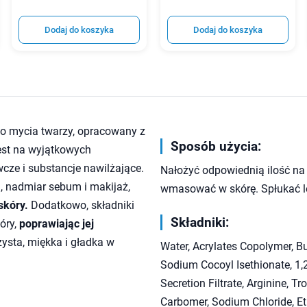
Dodaj do koszyka
Dodaj do koszyka
do mycia twarzy, opracowany z
Sposób użycia:
jest na wyjątkowych
cze i substancje nawilżające.
Nałożyć odpowiednią ilość na 
a, nadmiar sebum i makijaż,
wmasować w skórę. Spłukać le
skóry.
Dodatkowo, składniki
Składniki:
óry,
poprawiając jej
zysta, miękka i gładka w
Water, Acrylates Copolymer, Bu
Sodium Cocoyl Isethionate, 1,2
Secretion Filtrate, Arginine, 
Carbomer, Sodium Chloride, Eth