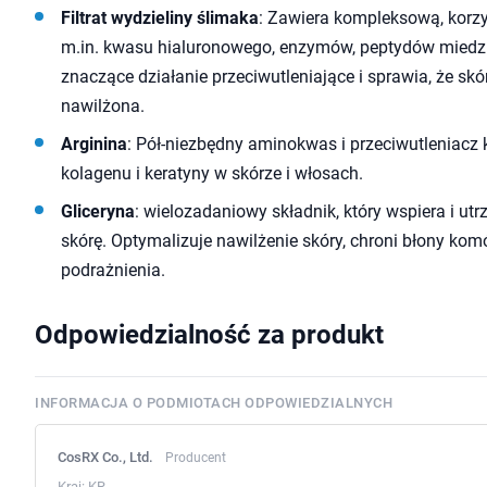
Filtrat wydzieliny ślimaka
: Zawiera kompleksową, korz
m.in. kwasu hialuronowego, enzymów, peptydów miedzi,
znaczące działanie przeciwutleniające i sprawia, że skór
nawilżona.
Arginina
: Pół-niezbędny aminokwas i przeciwutleniacz
kolagenu i keratyny w skórze i włosach.
Gliceryna
: wielozadaniowy składnik, który wspiera i ut
skórę. Optymalizuje nawilżenie skóry, chroni błony komó
podrażnienia.
Odpowiedzialność za produkt
INFORMACJA O PODMIOTACH ODPOWIEDZIALNYCH
CosRX Co., Ltd.
Producent
Kraj:
KR