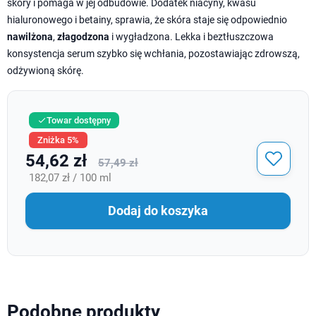
skóry i pomaga w jej odbudowie. Dodatek niacyny, kwasu
hialuronowego i betainy, sprawia, że skóra staje się odpowiednio
nawilżona
,
złagodzona
i wygładzona. Lekka i beztłuszczowa
konsystencja serum szybko się wchłania, pozostawiając zdrowszą,
odżywioną skórę.
Towar dostępny

Zniżka 5%
54,62 zł
57,49 zł
182,07 zł / 100 ml
Dodaj do koszyka
Podobne produkty