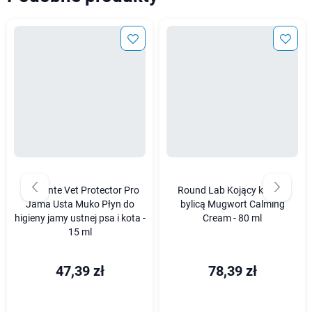
JM Sante Vet Protector Pro
Round Lab Kojący krem z
Jama Usta Muko Płyn do
bylicą Mugwort Calming
higieny jamy ustnej psa i kota -
Cream - 80 ml
15 ml
47,39 zł
78,39 zł