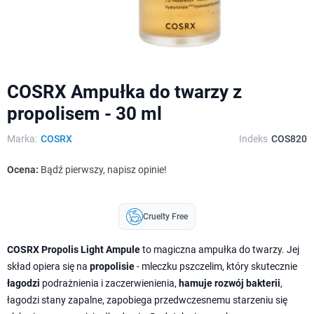
COSRX Ampułka do twarzy z
propolisem - 30 ml
Marka:
COSRX
Indeks
COS820
Ocena:
Bądź pierwszy, napisz opinie!
Cruelty Free
COSRX Propolis Light Ampule
to magiczna ampułka do twarzy. Jej
skład opiera się na
propolisie
- mleczku pszczelim, który skutecznie
łagodzi
podrażnienia i zaczerwienienia,
hamuje rozwój bakterii
,
łagodzi stany zapalne, zapobiega przedwczesnemu starzeniu się