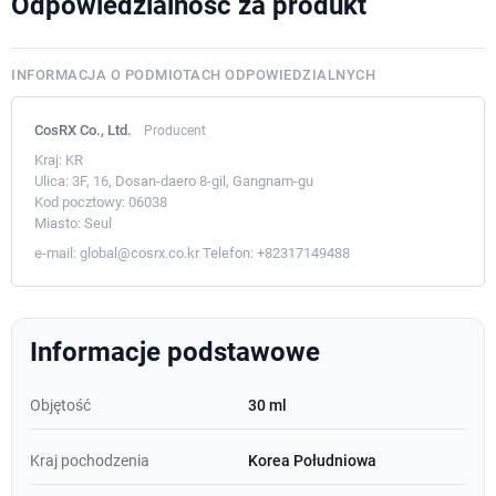
Odpowiedzialność za produkt
INFORMACJA O PODMIOTACH ODPOWIEDZIALNYCH
CosRX Co., Ltd.
Producent
Kraj:
KR
Ulica:
3F, 16, Dosan-daero 8-gil, Gangnam-gu
Kod pocztowy:
06038
Miasto:
Seul
e-mail:
global@cosrx.co.kr
Telefon:
+82317149488
Informacje podstawowe
Objętość
30 ml
Kraj pochodzenia
Korea Południowa