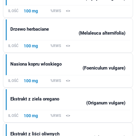
100 mg
<>
Drzewo herbaciane
(Melaleuca alternifolia)
100 mg
<>
Nasiona kopru włoskiego
(Foeniculum vulgare)
100 mg
<>
Ekstrakt z ziela oregano
(Origanum vulgare)
100 mg
<>
Ekstrakt z liści oliwnych