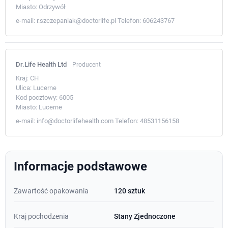
Miasto:
Odrzywół
e-mail:
r.szczepaniak@doctorlife.pl
Telefon:
606243767
Dr.Life Health Ltd
Producent
Kraj:
CH
Ulica:
Lucerne
Kod pocztowy:
6005
Miasto:
Lucerne
e-mail:
info@doctorlifehealth.com
Telefon:
48531156158
Informacje podstawowe
Zawartość opakowania
120 sztuk
Kraj pochodzenia
Stany Zjednoczone