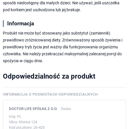
sposób niedostępny dla małych dzieci. Nie używać, jeśli uszczelka
pod korkiem jest uszkodzona lub jej brakuje.
Informacja
Produkt nie może być stosowany jako substytut (zamiennik)
prawidłowo zróżnicowanej diety. Zrównoważony sposób żywienia i
prawidłowy tryb życia jest ważny dla funkcjonowania organizmu
człowieka. Nie należy przekraczać maksymalnej zalecanej porcji do
spożycia w ciągu dnia.
Odpowiedzialność za produkt
INFORMACJA O PODMIOTACH ODPOWIEDZIALNYCH
DOCTOR LIFE SPÓŁKA Z O.O.
Osoba
Kraj:
PL
Ulica:
Kłonna 124
Kod pocztowy:
26-425