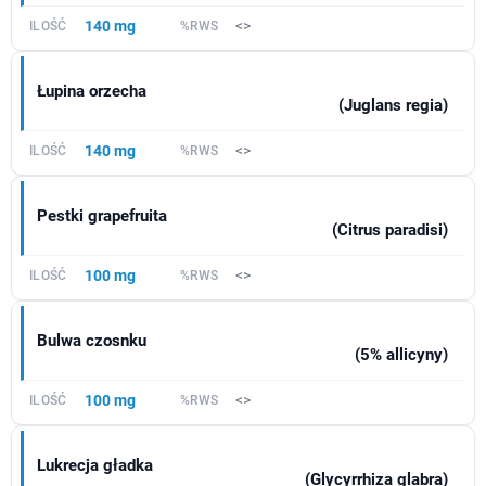
140 mg
<>
Łupina orzecha
(Juglans regia)
140 mg
<>
Pestki grapefruita
(Citrus paradisi)
100 mg
<>
Bulwa czosnku
(5% allicyny)
100 mg
<>
Lukrecja gładka
(Glycyrrhiza glabra)