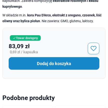
kapsułkach. Zawiera kompozycję
ekstraktów roślinnych i kwasu
kaprylowego
.
W składzie m.in.
kora Pau D'Arco, ekstrakt z oregano, czosnek, liść
oliwny oraz bylica piołun
. Nie zawiera: GMO, glutenu, laktozy.
Towar dostępny

83,09 zł
0,69 zł / kapsułka
Dodaj do koszyka
Podobne produkty