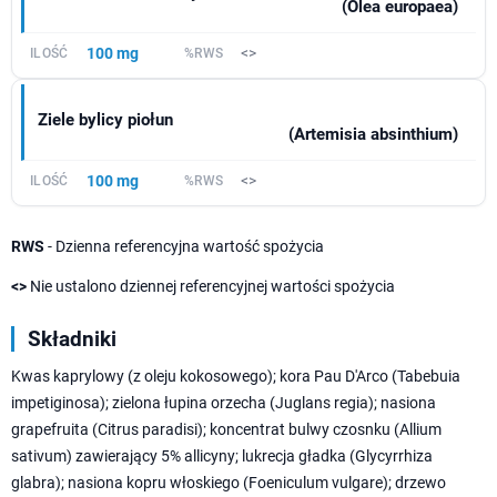
(Olea europaea)
100 mg
<>
Ziele bylicy piołun
(Artemisia absinthium)
100 mg
<>
RWS
- Dzienna referencyjna wartość spożycia
<>
Nie ustalono dziennej referencyjnej wartości spożycia
Składniki
Kwas kaprylowy (z oleju kokosowego); kora Pau D'Arco (Tabebuia
impetiginosa); zielona łupina orzecha (Juglans regia); nasiona
grapefruita (Citrus paradisi); koncentrat bulwy czosnku (Allium
sativum) zawierający 5% allicyny; lukrecja gładka (Glycyrrhiza
glabra); nasiona kopru włoskiego (Foeniculum vulgare); drzewo