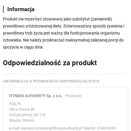
Informacja
Produkt nie może być stosowany jako substytut (zamiennik)
prawidłowo zróżnicowanej diety. Zrównoważony sposób żywienia i
prawidłowy tryb życia jest ważny dla funkcjonowania organizmu
człowieka. Nie należy przekraczać maksymalnej zalecanej porcji do
spożycia w ciągu dnia.
Odpowiedzialność za produkt
INFORMACJA O PODMIOTACH ODPOWIEDZIALNYCH
FITNESS AUTHORITY Sp. z o.o.
Producent
Kraj:
PL
Ulica:
Konna 40
Kod pocztowy:
80-174
Miasto:
Otomin
e-mail:
dariusz.roznerski@fitnessauthority.pl
Telefon:
574816049