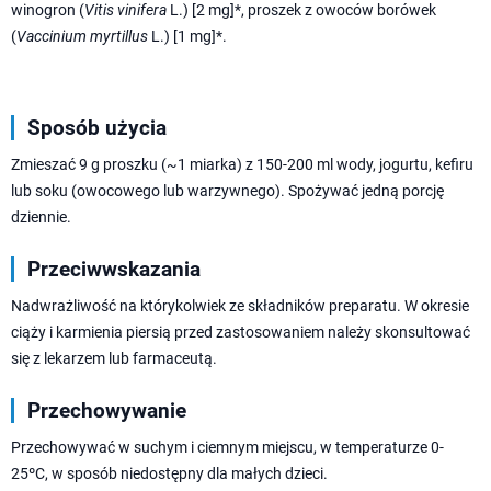
winogron (
Vitis vinifera
L.) [2 mg]*, proszek z owoców borówek
(
Vaccinium myrtillus
L.) [1 mg]*.
Sposób użycia
Zmieszać 9 g proszku (~1 miarka) z 150-200 ml wody, jogurtu, kefiru
lub soku (owocowego lub warzywnego). Spożywać jedną porcję
dziennie.
Przeciwwskazania
Nadwrażliwość na którykolwiek ze składników preparatu. W okresie
ciąży i karmienia piersią przed zastosowaniem należy skonsultować
się z lekarzem lub farmaceutą.
Przechowywanie
Przechowywać w suchym i ciemnym miejscu, w temperaturze 0-
25ºC, w sposób niedostępny dla małych dzieci.