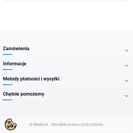
Zamówienia

Informacje

Metody płatności i wysyłki

Chętnie pomożemy

© Medpak - Wszelkie prawa zastrzeżone.