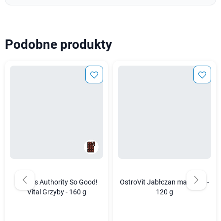
Podobne produkty
Fitness Authority So Good!
OstroVit Jabłczan magnezu -
Vital Grzyby - 160 g
120 g