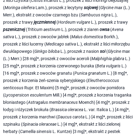
z liści czystka (
Cistus incanus
L.), proszek z liści moringi olejodajnej
(
Moringa oleifera
Lam.), proszek z lecytyny
sojowej
(
Glycine max
(L.)
Merr.), ekstrakt z owoców czarnego bzu (
Sambucus nigra
L.),
proszek z trawy
jęczmiennej
(
Hordeum vulgare
L.), proszek z trawy
pszenicznej
(
Triticum aestivum
L.), proszek z ziaren
owsa
(
Avena
sativa
L.), proszek z owoców jabłek (
Malus domestica
Borkh.),
proszek z liści lucerny (
Medicago sativa
L.), ekstrakt z liści miłorzębu
dwuklapowego (
Ginkgo biloba
L.), proszek z nasion
soi
(
Glycine max
(L.) Merr.) [28 mg]*, proszek z owoców aceroli (
Malphighia glabra
L.)
[25 mg]*, proszek z korzenia czerwonego buraka (
Beta vulgaris
L.)
[16 mg]*, proszek z owoców granatu (
Punica granatum
L.) [8 mg]*,
proszek z korzenia żeń-szenia syberyjskiego (
Eleutherococcus
senticosus
Rupr. Et Maxim) [5 mg]*, proszek z owoców pomidora
(
Lycopersicon esculentum
Mill.) [4 mg]*, proszek z korzenia traganka
błoniastego (
Astragalus membranaceus
Moench) [4 mg]*, proszek z
łodyg i różyczek brokuła (
Brassica oleracea
L. var. Italica L.) [4 mg]*,
proszek z korzenia marchwi (
Daucus carota
L.) [4 mg]*, proszek z liści
szpinaku (
Spinacia oleraceae
L.) [4 mg]*, ekstrakt z liści zielonej
herbaty (
Camellia sinensis
L. Kuntze) [3 mg]*, ekstrakt z pestek