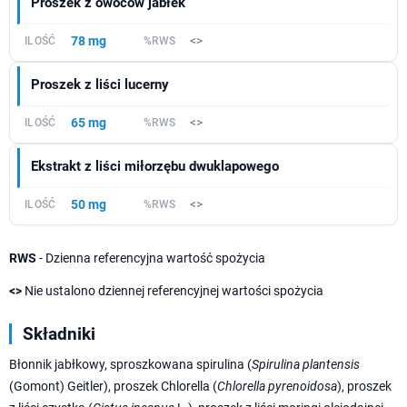
Proszek z owoców jabłek
78 mg
<>
Proszek z liści lucerny
65 mg
<>
Ekstrakt z liści miłorzębu dwuklapowego
50 mg
<>
RWS
- Dzienna referencyjna wartość spożycia
<>
Nie ustalono dziennej referencyjnej wartości spożycia
Składniki
Błonnik jabłkowy, sproszkowana spirulina (
Spirulina plantensis
(Gomont) Geitler), proszek Chlorella (
Chlorella pyrenoidosa
), proszek