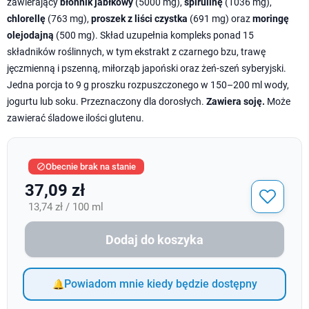
zawierający
błonnik jabłkowy
(5000 mg),
spirulinę
(1036 mg),
chlorellę
(763 mg),
proszek z liści czystka
(691 mg) oraz
moringę
olejodajną
(500 mg). Skład uzupełnia kompleks ponad 15
składników roślinnych, w tym ekstrakt z czarnego bzu, trawę
jęczmienną i pszenną, miłorząb japoński oraz żeń-szeń syberyjski.
Jedna porcja to 9 g proszku rozpuszczonego w 150–200 ml wody,
jogurtu lub soku. Przeznaczony dla dorosłych.
Zawiera soję.
Może
zawierać śladowe ilości glutenu.
Obecnie brak na stanie

37,09 zł
13,74 zł / 100 ml
Dodaj do koszyka
Powiadom mnie kiedy będzie dostępny