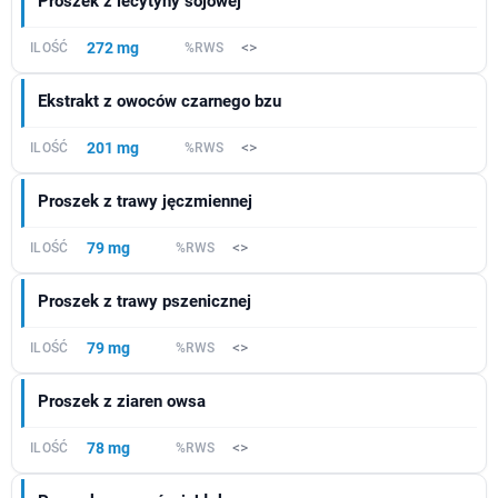
Proszek z lecytyny sojowej
272 mg
<>
Ekstrakt z owoców czarnego bzu
201 mg
<>
Proszek z trawy jęczmiennej
79 mg
<>
Proszek z trawy pszenicznej
79 mg
<>
Proszek z ziaren owsa
78 mg
<>