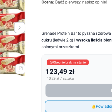
Ocena:
Bądź pierwszy, napisz opinie!
Grenade Protein Bar to pyszna i zdrow
cukru
(ledwie 2 g) i
wysoką ilością błon
solonymi orzeszkami.
Obecnie brak na stanie

123,49 zł
10,29 zł / sztuka
Powiadom