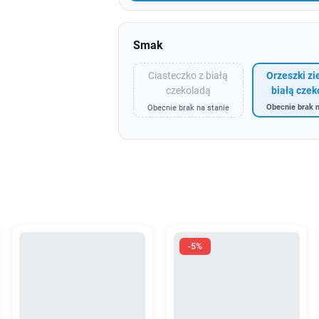
Smak
Ciasteczko z białą
Orzeszki z
czekoladą
białą czek
Obecnie brak n
Obecnie brak na stanie
-5%