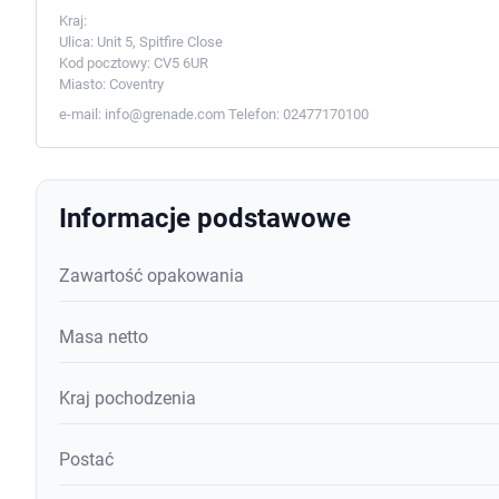
Kraj:
Ulica:
Unit 5, Spitfire Close
Kod pocztowy:
CV5 6UR
Miasto:
Coventry
e-mail:
info@grenade.com
Telefon:
02477170100
Informacje podstawowe
Zawartość opakowania
Masa netto
Kraj pochodzenia
Postać