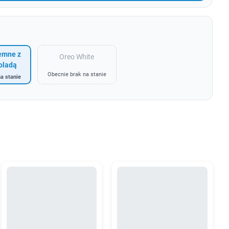
iemne z
Oreo White
oladą
Obecnie brak na stanie
a stanie