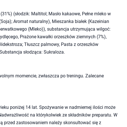
 (31%) (słodzik: Maltitol; Masło kakaowe, Pełne mleko w
(Soja); Aromat naturalny), Mieszanka białek (Kazeinian
 serwatkowego (Mleko)), substancja utrzymująca wilgoć:
 bydlęcego, Prażone kawałki orzeszków ziemnych (7%),
idekstroza; Tłuszcz palmowy, Pasta z orzeszków
 Substancja słodząca: Sukraloza.
olnym momencie, zwłaszcza po treningu. Zalecane
ieku poniżej 14 lat. Spożywanie w nadmiernej ilości może
 Nadwrażliwość na którykolwiek ze składników preparatu. W
rsią przed zastosowaniem należy skonsultować się z