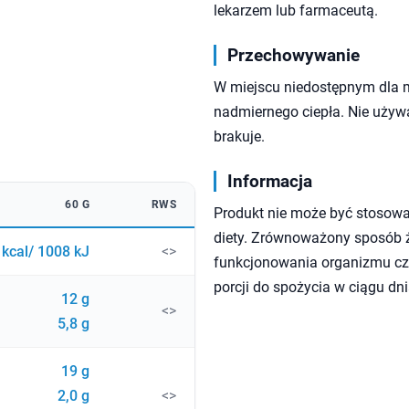
lekarzem lub farmaceutą.
Przechowywanie
W miejscu niedostępnym dla 
nadmiernego ciepła. Nie używa
brakuje.
Informacja
60 G
RWS
Produkt nie może być stosowa
diety. Zrównoważony sposób ży
 kcal/ 1008 kJ
<>
funkcjonowania organizmu czł
porcji do spożycia w ciągu dni
12 g
<>
5,8 g
19 g
2,0 g
<>