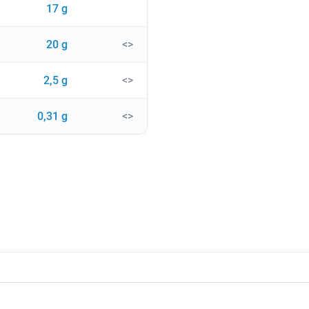
17 g
20 g
<>
2,5 g
<>
0,31 g
<>