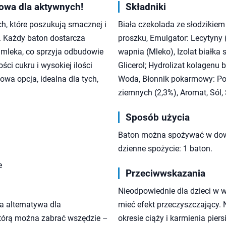
kowa dla aktywnych!
Składniki
h, które poszukują smacznej i
Biała czekolada ze słodzikiem
. Każdy baton dostarcza
proszku, Emulgator: Lecytyny 
 mleka, co sprzyja odbudowie
wapnia (Mleko), Izolat białka
ści cukru i wysokiej ilości
Glicerol; Hydrolizat kolagenu
iowa opcja, idealna dla tych,
Woda, Błonnik pokarmowy: Pol
ziemnych (2,3%), Aromat, Sól,
Sposób użycia
Baton można spożywać w dow
dzienne spożycie: 1 baton.
e
Przeciwwskazania
Nieodpowiednie dla dzieci w w
wa alternatywa dla
mieć efekt przeczyszczający.
 którą można zabrać wszędzie –
okresie ciąży i karmienia pie