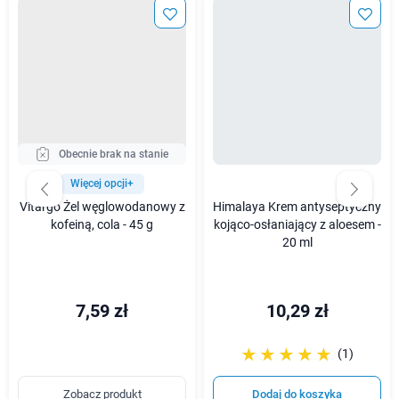
Obecnie brak na stanie
Więcej opcji+
Vitargo Żel węglowodanowy z
Himalaya Krem antyseptyczny
kofeiną, cola - 45 g
kojąco-osłaniający z aloesem -
20 ml
7,59 zł
10,29 zł
☆☆☆☆☆
★★★★★
(1)
Zobacz produkt
Dodaj do koszyka