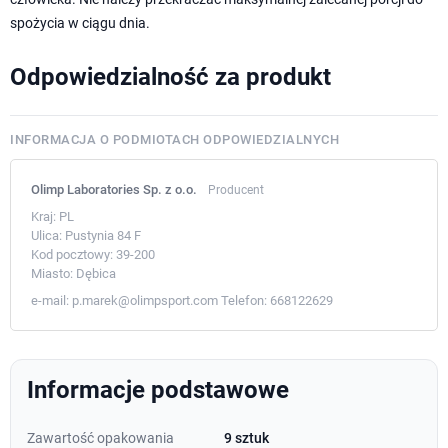
spożycia w ciągu dnia.
Odpowiedzialność za produkt
INFORMACJA O PODMIOTACH ODPOWIEDZIALNYCH
Olimp Laboratories Sp. z o.o.
Producent
Kraj:
PL
Ulica:
Pustynia 84 F
Kod pocztowy:
39-200
Miasto:
Dębica
e-mail:
p.marek@olimpsport.com
Telefon:
668122629
Informacje podstawowe
Zawartość opakowania
9 sztuk