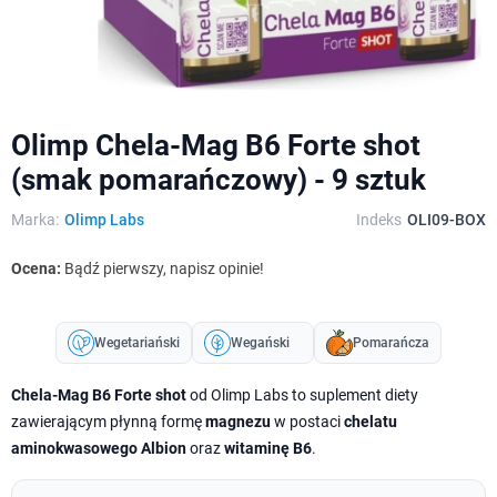
Olimp Chela-Mag B6 Forte shot
(smak pomarańczowy) - 9 sztuk
Marka:
Olimp Labs
Indeks
OLI09-BOX
Ocena:
Bądź pierwszy, napisz opinie!
Wegetariański
Wegański
Pomarańcza
Chela-Mag B6 Forte shot
od Olimp Labs to suplement diety
zawierającym płynną formę
magnezu
w postaci
chelatu
aminokwasowego Albion
oraz
witaminę B6
.