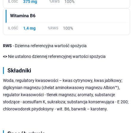
375 mg
100%
Witamina B6
1,4 mg
100%
RWS
- Dzienna referencyjna wartość spożycia
<>
Nie ustalono dziennej referencyjnej wartości spożycia
Składniki
Woda, regulatory kwasowości – kwas cytrynowy, kwas jabłkowy;
diglicynian magnezu (chelat aminokwasowy magnezu Albion™),
regulator kwasowości - tlenek magnezu; aromaty, substancje
słodzące - acesulfam K, sukraloza; substancja konserwująca - E 200;
chlorowodorek pirydoksyny - wit. B6, barwnik – karoteny.