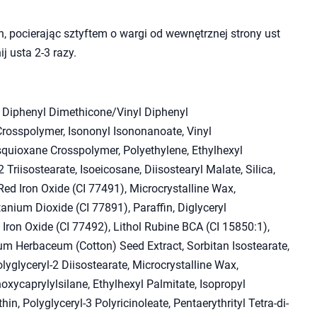
 pocierając sztyftem o wargi od wewnętrznej strony ust
j usta 2-3 razy.
, Diphenyl Dimethicone/Vinyl Diphenyl
rosspolymer, Isononyl Isononanoate, Vinyl
quioxane Crosspolymer, Polyethylene, Ethylhexyl
 Triisostearate, Isoeicosane, Diisostearyl Malate, Silica,
ed Iron Oxide (CI 77491), Microcrystalline Wax,
nium Dioxide (CI 77891), Paraffin, Diglyceryl
Iron Oxide (CI 77492), Lithol Rubine BCA (CI 15850:1),
m Herbaceum (Cotton) Seed Extract, Sorbitan Isostearate,
glyceryl-2 Diisostearate, Microcrystalline Wax,
hoxycaprylylsilane, Ethylhexyl Palmitate, Isopropyl
thin, Polyglyceryl-3 Polyricinoleate, Pentaerythrityl Tetra-di-