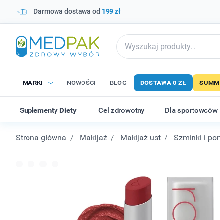
Darmowa dostawa od
199 zł
MARKI
NOWOŚCI
BLOG
DOSTAWA 0 ZŁ
SUMME
Suplementy Diety
Cel zdrowotny
Dla sportowców
Strona główna
Makijaż
Makijaż ust
Szminki i po