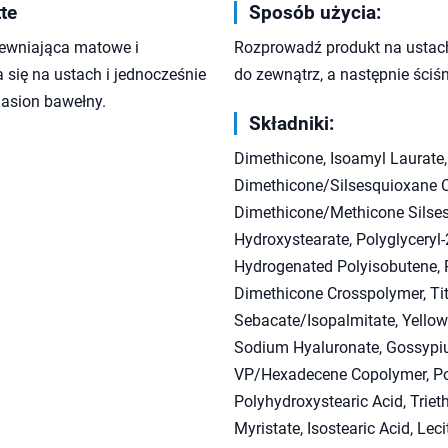
te
Sposób użycia:
pewniająca matowe i
Rozprowadź produkt na ustach,
się na ustach i jednocześnie
do zewnątrz, a następnie ściśni
 nasion bawełny.
Składniki:
Dimethicone, Isoamyl Laurate
Dimethicone/Silsesquioxane C
Dimethicone/Methicone Silses
Hydroxystearate, Polyglyceryl-2
Hydrogenated Polyisobutene, R
Dimethicone Crosspolymer, Tita
Sebacate/Isopalmitate, Yellow 
Sodium Hyaluronate, Gossypiu
VP/Hexadecene Copolymer, Poly
Polyhydroxystearic Acid, Triet
Myristate, Isostearic Acid, Leci