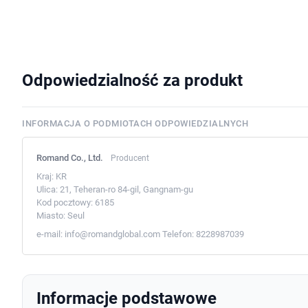
Odpowiedzialność za produkt
INFORMACJA O PODMIOTACH ODPOWIEDZIALNYCH
Romand Co., Ltd.
Producent
Kraj:
KR
Ulica:
21, Teheran-ro 84-gil, Gangnam-gu
Kod pocztowy:
6185
Miasto:
Seul
e-mail:
info@romandglobal.com
Telefon:
8228987039
Informacje podstawowe