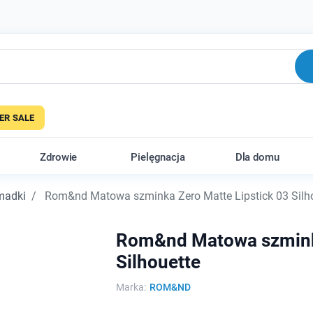
R SALE
Zdrowie
Pielęgnacja
Dla domu
madki
Rom&nd Matowa szminka Zero Matte Lipstick 03 Silh
Rom&nd Matowa szminka
Silhouette
Marka:
ROM&ND