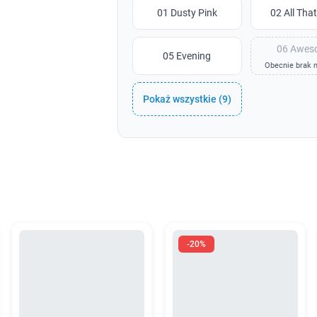
01 Dusty Pink
02 All Tha
06 Awes
05 Evening
Obecnie brak n
Pokaż wszystkie (9)
-20%