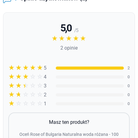
5,0
/ 5
☆☆☆☆☆
★★★★★
2 opinie
☆☆☆☆☆
★★★★★
5
2
☆☆☆☆☆
★★★★
4
0
☆☆☆☆☆
★★★
3
0
☆☆☆☆☆
★★
2
0
☆☆☆☆☆
★
1
0
Masz ten produkt?
Oceń Rose of Bulgaria Naturalna woda różana - 100