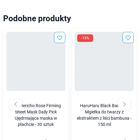
Podobne produkty
-15%
Abib Jericho Rose Firming
HaruHaru Black Bamboo
Sheet Mask Daily Pick
Mgiełka do twarzy z
Ujędrniająca maska w
ekstraktem z liści bambusa -
płachcie - 30 sztuk
150 ml