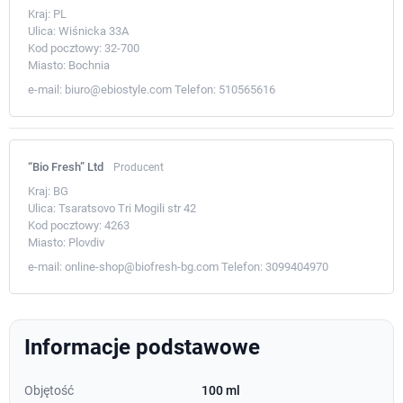
Kraj:
PL
Ulica:
Wiśnicka 33A
Kod pocztowy:
32-700
Miasto:
Bochnia
e-mail:
biuro@ebiostyle.com
Telefon:
510565616
“Bio Fresh” Ltd
Producent
Kraj:
BG
Ulica:
Tsaratsovo Tri Mogili str 42
Kod pocztowy:
4263
Miasto:
Plovdiv
e-mail:
online-shop@biofresh-bg.com
Telefon:
3099404970
Informacje podstawowe
Objętość
100 ml