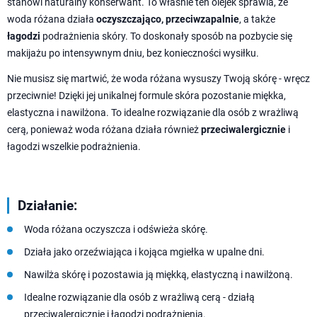
stanowi naturalny konserwant. To właśnie ten olejek sprawia, że
woda różana działa
oczyszczająco, przeciwzapalnie
, a także
łagodzi
podrażnienia skóry. To doskonały sposób na pozbycie się
makijażu po intensywnym dniu, bez konieczności wysiłku.
Nie musisz się martwić, że woda różana wysuszy Twoją skórę - wręcz
przeciwnie! Dzięki jej unikalnej formule skóra pozostanie miękka,
elastyczna i nawilżona. To idealne rozwiązanie dla osób z wrażliwą
cerą, ponieważ woda różana działa również
przeciwalergicznie
i
łagodzi wszelkie podrażnienia.
Działanie:
Woda różana oczyszcza i odświeża skórę.
Działa jako orzeźwiająca i kojąca mgiełka w upalne dni.
Nawilża skórę i pozostawia ją miękką, elastyczną i nawilżoną.
Idealne rozwiązanie dla osób z wrażliwą cerą - działą
przeciwalergicznie i łagodzi podrażnienia.