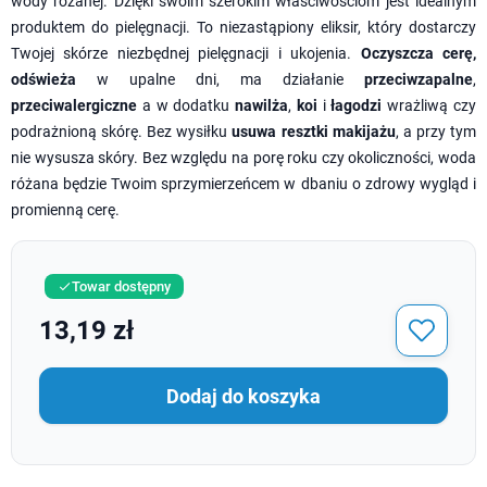
wody różanej. Dzięki swoim szerokim właściwościom jest idealnym
produktem do pielęgnacji. To niezastąpiony eliksir, który dostarczy
Twojej skórze niezbędnej pielęgnacji i ukojenia.
Oczyszcza cerę,
odświeża
w upalne dni, ma działanie
przeciwzapalne
,
przeciwalergiczne
a w dodatku
nawilża
,
koi
i
łagodzi
wrażliwą czy
podrażnioną skórę. Bez wysiłku
usuwa resztki makijażu
, a przy tym
nie wysusza skóry. Bez względu na porę roku czy okoliczności, woda
różana będzie Twoim sprzymierzeńcem w dbaniu o zdrowy wygląd i
promienną cerę.
Towar dostępny

13,19 zł
Dodaj do koszyka