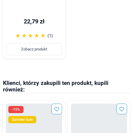
22,79 zł
☆☆☆☆☆
★★★★★
(1)
Zobacz produkt
Klienci, którzy zakupili ten produkt, kupili
również:
-15%
Summer Sale