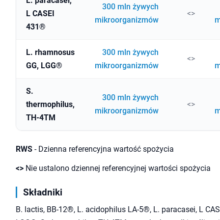
L. paracasei,
300 mln żywych
L CASEI
<>
mikroorganizmów
m
431®
L. rhamnosus
300 mln żywych
<>
GG, LGG®
mikroorganizmów
m
S.
300 mln żywych
thermophilus,
<>
mikroorganizmów
m
TH-4TM
RWS
- Dzienna referencyjna wartość spożycia
<>
Nie ustalono dziennej referencyjnej wartości spożycia
Składniki
B. lactis, BB-12®, L. acidophilus LA-5®, L. paracasei, L C