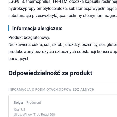
LGG®, S. thermophilus, TH-4TM, otoczka kapsułki roślinnej
hydroksypropylometyloceluloza, substanacja wypełniająca:
substanacja przeciwzbrylająca: roślinny stearynian magne
Informacja alergiczna:
Produkt bezglutenowy.
Nie zawiera: cukru, soli, skrobi, drożdży, pszenicy, soi, glu
produkowany bez użycia sztucznych substancji konserwuj
barwiących.
Odpowiedzialność za produkt
INFORMACJA O PODMIOTACH ODPOWIEDZIALNYCH
Solgar
Producent
Kraj:
US
Ulica:
Willow Tree Road 500