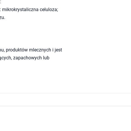
:
 mikrokrystaliczna celuloza;
zu.
tenu, produktów mlecznych i jest
ących, zapacho­wych lub