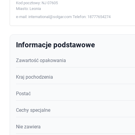
Kod pocztowy:
NJ 07605
Miasto:
Leonia
e-mail:
international@solgar.com
Telefon:
18777654274
Informacje podstawowe
Zawartość opakowania
Kraj pochodzenia
Postać
Cechy specjalne
Nie zawiera