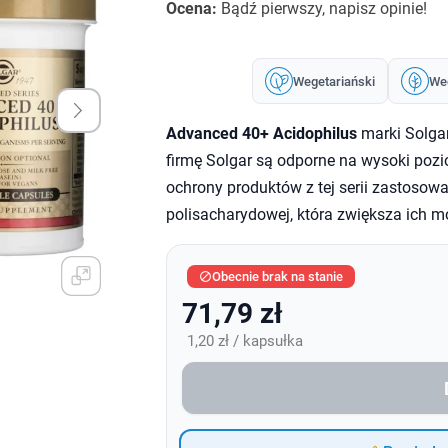
Ocena:
Bądź pierwszy, napisz opinie!
Wegetariański
We
Advanced 40+ Acidophilus
marki Solgar
firmę Solgar są odporne na wysoki poz
ochrony produktów z tej serii zastoso
polisacharydowej, która zwiększa ich 
Obecnie brak na stanie

71,79 zł
1,20 zł / kapsułka