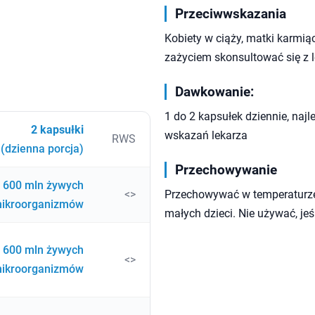
Przeciwwskazania
Kobiety w ciąży, matki karmią
zażyciem skonsultować się z 
Dawkowanie:
1 do 2 kapsułek dziennie, naj
2 kapsułki
wskazań lekarza
RWS
(dzienna porcja)
Przechowywanie
600 mln żywych
<>
Przechowywać w temperaturze
ikroorganizmów
małych dzieci. Nie używać, jeś
600 mln żywych
<>
ikroorganizmów