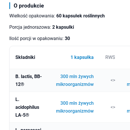
O produkcie
Wielkość opakowania:
60 kapsułek roślinnych
Porcja jednorazowa:
2 kapsułki
Ilość porcji w opakowaniu:
30
Składniki
1 kapsułka
RWS
B. lactis, BB-
300 mln żywych
<>
12®
mikroorganizmów
m
L.
300 mln żywych
acidophilus
<>
mikroorganizmów
m
LA-5®