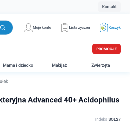
Kontakt
Moje konto
Lista życzeń
Koszyk
PROMOCJE
Mama i dziecko
Makijaż
Zwierzęta
ułek
akteryjna Advanced 40+ Acidophilus
Indeks
SOL27