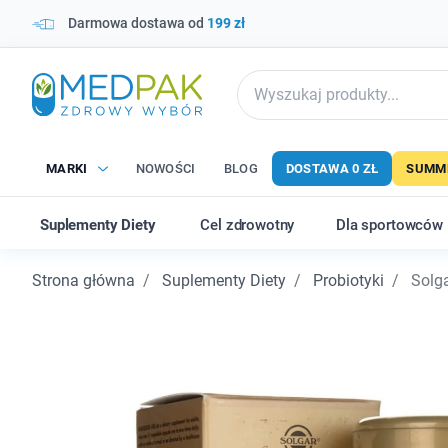
Darmowa dostawa od
199 zł
MARKI
NOWOŚCI
BLOG
DOSTAWA 0 ZŁ
SUMME
Suplementy Diety
Cel zdrowotny
Dla sportowców
Strona główna
Suplementy Diety
Probiotyki
Solga