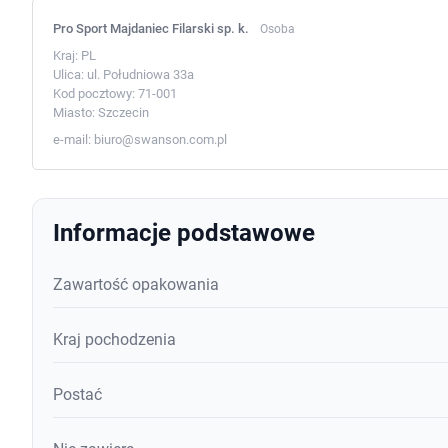
Pro Sport Majdaniec Filarski sp. k.
Osoba
Kraj:
PL
Ulica:
ul. Południowa 33a
Kod pocztowy:
71-001
Miasto:
Szczecin
e-mail:
biuro@swanson.com.pl
Informacje podstawowe
Zawartość opakowania
Kraj pochodzenia
Postać