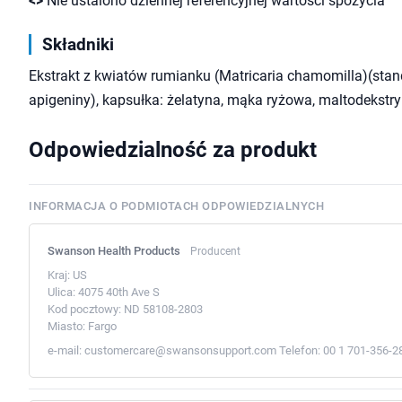
<>
Nie ustalono dziennej referencyjnej wartości spożycia
Składniki
Ekstrakt z kwiatów rumianku (Matricaria chamomilla)(sta
apigeniny), kapsułka: żelatyna, mąka ryżowa, maltodekstry
Odpowiedzialność za produkt
INFORMACJA O PODMIOTACH ODPOWIEDZIALNYCH
Swanson Health Products
Producent
Kraj:
US
Ulica:
4075 40th Ave S
Kod pocztowy:
ND 58108-2803
Miasto:
Fargo
e-mail:
customercare@swansonsupport.com
Telefon:
00 1 701-356-2