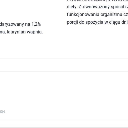
diety. Zrównoważony sposób ży
funkcjonowania organizmu czł
porcji do spożycia w ciągu dni
ndaryzowany na 1,2%
na, laurynian wapnia.
804