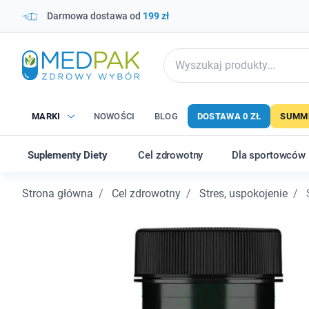
Darmowa dostawa od
199 zł
MARKI
NOWOŚCI
BLOG
DOSTAWA 0 ZŁ
SUMME
Suplementy Diety
Cel zdrowotny
Dla sportowców
Strona główna
Cel zdrowotny
Stres, uspokojenie
S