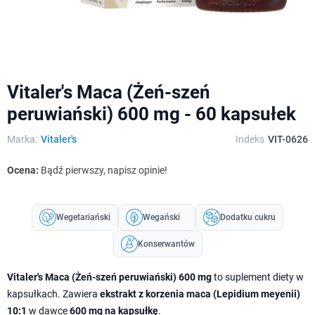
Vitaler's Maca (Żeń-szeń
peruwiański) 600 mg - 60 kapsułek
Marka:
Vitaler's
Indeks
VIT-0626
Ocena:
Bądź pierwszy, napisz opinie!
Wegetariański
Wegański
Dodatku cukru
Konserwantów
Vitaler's Maca (Żeń-szeń peruwiański) 600 mg
to suplement diety w
kapsułkach. Zawiera
ekstrakt z korzenia maca (Lepidium meyenii)
10:1
w dawce
600 mg na kapsułkę
.