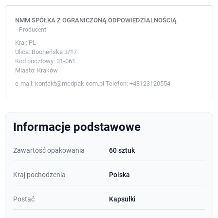
NMM SPÓŁKA Z OGRANICZONĄ ODPOWIEDZIALNOŚCIĄ
Producent
Kraj:
PL
Ulica:
Bocheńska 3/17
Kod pocztowy:
31-061
Miasto:
Kraków
e-mail:
kontakt@medpak.com.pl
Telefon:
+48123120554
Informacje podstawowe
Zawartość opakowania
60 sztuk
Kraj pochodzenia
Polska
Postać
Kapsułki