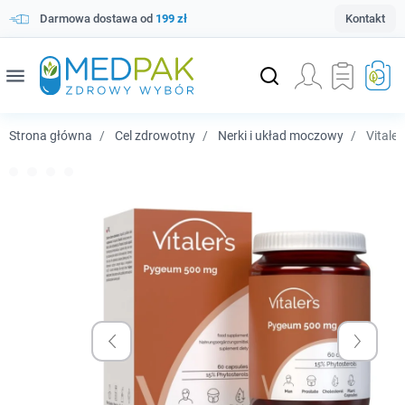
Darmowa dostawa od
199 zł
Kontakt
menu
Strona główna
Cel zdrowotny
Nerki i układ moczowy
Vitaler