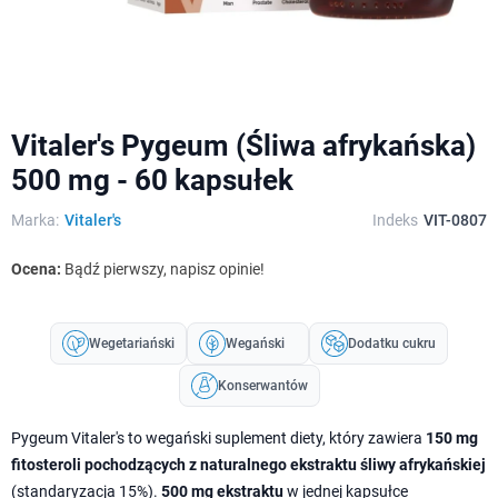
Vitaler's Pygeum (Śliwa afrykańska)
500 mg - 60 kapsułek
Marka:
Vitaler's
Indeks
VIT-0807
Ocena:
Bądź pierwszy, napisz opinie!
Wegetariański
Wegański
Dodatku cukru
Konserwantów
Pygeum Vitaler's to wegański suplement diety, który zawiera
150 mg
fitosteroli pochodzących z naturalnego ekstraktu śliwy afrykańskiej
(standaryzacja 15%).
500 mg ekstraktu
w jednej kapsułce