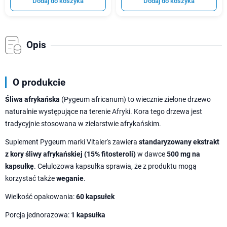
Dodaj do koszyka
Dodaj do koszyka
Opis
O produkcie
Śliwa afrykańska
(Pygeum africanum) to wiecznie zielone drzewo
naturalnie występujące na terenie Afryki. Kora tego drzewa jest
tradycyjnie stosowana w zielarstwie afrykańskim.
Suplement Pygeum marki Vitaler's zawiera
standaryzowany ekstrakt
z kory śliwy afrykańskiej (15% fitosteroli)
w dawce
500 mg na
kapsułkę
. Celulozowa kapsułka sprawia, że z produktu mogą
korzystać także
weganie
.
Wielkość opakowania:
60 kapsułek
Porcja jednorazowa:
1 kapsułka