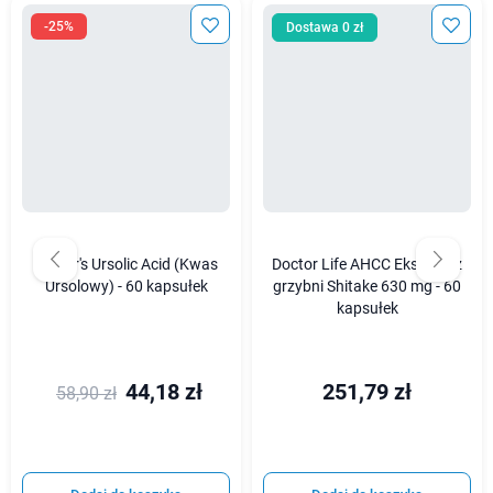
-25%
Dostawa 0 zł
Vitaler's Ursolic Acid (Kwas
Doctor Life AHCC Ekstrakt z
Ursolowy) - 60 kapsułek
grzybni Shitake 630 mg - 60
kapsułek
44,18 zł
251,79 zł
58,90 zł