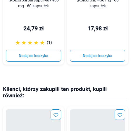
(Kolcorośl sarsaparyla) 450
(Kolcorośl) 450 mg - 60
mg - 60 kapsułek
kapsułek
24,79 zł
17,98 zł
☆☆☆☆☆
★★★★★
(1)
Dodaj do koszyka
Dodaj do koszyka
Klienci, którzy zakupili ten produkt, kupili
również: