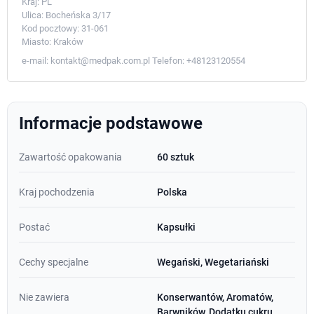
Kraj:
PL
Ulica:
Bocheńska 3/17
Kod pocztowy:
31-061
Miasto:
Kraków
e-mail:
kontakt@medpak.com.pl
Telefon:
+48123120554
Informacje podstawowe
Zawartość opakowania
60 sztuk
Kraj pochodzenia
Polska
Postać
Kapsułki
Cechy specjalne
Wegański, Wegetariański
Nie zawiera
Konserwantów, Aromatów,
Barwników, Dodatku cukru