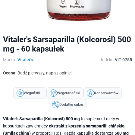
Vitaler's Sarsaparilla (Kolcorośl) 500
mg - 60 kapsułek
Marka:
Vitaler's
Indeks
VIT-0755
Ocena:
Bądź pierwszy, napisz opinie!
Wegański
Wegetariański
Konserwantów
Dodatku cukru
Vitaler's Sarsaparilla (Kolcorośl) 500 mg
to suplement diety w
kapsułkach zawierający
ekstrakt z korzenia sarsaparilli chińskiej
(Smilax china)
w proporcji 10:1. Każda kapsułka dostarcza
500 mg