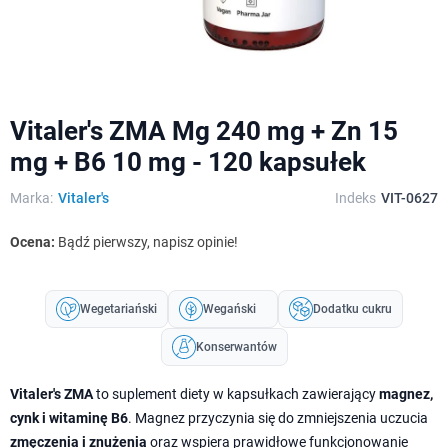
Vitaler's ZMA Mg 240 mg + Zn 15
mg + B6 10 mg - 120 kapsułek
Marka:
Vitaler's
Indeks
VIT-0627
Ocena:
Bądź pierwszy, napisz opinie!
Wegetariański
Wegański
Dodatku cukru
Konserwantów
Vitaler's ZMA
to suplement diety w kapsułkach zawierający
magnez,
cynk i witaminę B6
. Magnez przyczynia się do zmniejszenia uczucia
zmęczenia i znużenia
oraz wspiera prawidłowe funkcjonowanie