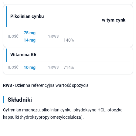
Pikolinian cynku
w tym cynk
75 mg
14 mg
140%
Witamina B6
10 mg
714%
RWS
- Dzienna referencyjna wartość spożycia
Składniki
Cytrynian magnezu, pikolinian cynku, pirydoksyna HCL, otoczka
kapsułki (hydroksypropylometyloceluloza).