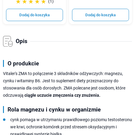
☆☆☆☆☆
★★★★★
(1)
Dodaj do koszyka
Dodaj do koszyka
Opis
O produkcie
Vitaler's ZMA to połączenie 3 składników odżywczych: magnezu,
cynku i witaminy B6. Jest to suplement diety przeznaczony do
stosowania dla osób dorosłych. ZMA polecane jest osobom, które
odczuwają
ciągłe uczucie zmęczenia czy znużenia.
Rola magnezu i cynku w organizmie
cynk pomaga w utrzymaniu prawidłowego poziomu testosteronu
we krwi, ochronie komórek przed stresem oksydacyjnym i
prawidłowej syntezie białka