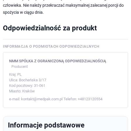
człowieka. Nie należy przekraczać maksymalnej zalecanej porcji do
spożycia w ciągu dnia.
Odpowiedzialność za produkt
INFORMACJA O PODMIOTACH ODPOWIEDZIALNYCH
NMM SPÓŁKA Z OGRANICZONĄ ODPOWIEDZIALNOŚCIĄ
Producent
Kraj:
PL
Ulica:
Bocheńska 3/17
Kod pocztowy:
31-061
Miasto:
Kraków
e-mail:
kontakt@medpak.com.pl
Telefon:
+48123120554
Informacje podstawowe