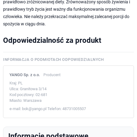
prawidłowo zróżnicowanej diety. Zrównoważony sposób żywienia i
prawidłowy tryb życia jest ważny dla funkcjonowania organizmu
człowieka. Nie należy przekraczać maksymalnej zalecanej porcji do
spożycia w ciągu dnia.
Odpowiedzialność za produkt
INFORMACJA O PODMIOTACH ODPOWIEDZIALNYCH
YANGO Sp. z o.o.
Producent
Kraj:
PL
Ulica:
Granitowa 3/14
Kod pocztowy:
02-681
Miasto:
Warszawa
e-mail:
bok@yango.pl
Telefon:
48731005507
Informacje podstawowe