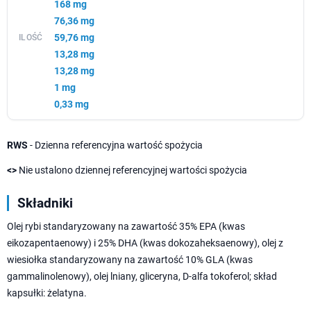
168 mg
76,36 mg
59,76 mg
13,28 mg
13,28 mg
1 mg
0,33 mg
RWS
- Dzienna referencyjna wartość spożycia
<>
Nie ustalono dziennej referencyjnej wartości spożycia
Składniki
Olej rybi standaryzowany na zawartość 35% EPA (kwas
eikozapentaenowy) i 25% DHA (kwas dokozaheksaenowy), olej z
wiesiołka standaryzowany na zawartość 10% GLA (kwas
gammalinolenowy), olej lniany, gliceryna, D-alfa tokoferol; skład
kapsułki: żelatyna.