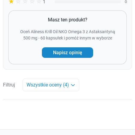
☆☆☆☆☆
★
1
0
Masz ten produkt?
Oceń Aliness Krill Oil NKO Omega 3 z Astaksantyną
500 mg - 60 kapsułek i pomóż innym w wyborze
Napisz opinię
Filtruj
Wszystkie oceny (4)