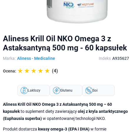
Aliness Krill Oil NKO Omega 3 z
Astaksantyną 500 mg - 60 kapsułek
Marka:
Aliness - Medicaline
Indeks
A935627
☆☆☆☆☆
★★★★★
(4)
Ocena:
Laktozy
Glutenu
Soi
Aliness Krill Oil NKO Omega 3 z Astaksantyną 500 mg – 60
kapsułek
to suplement diety zawierający
olej z kryla antarktycznego
(Euphausia superba)
w opatentowanej technologii NKO.
Produkt dostarcza
kwasy omega-3 (EPA i DHA)
w formie