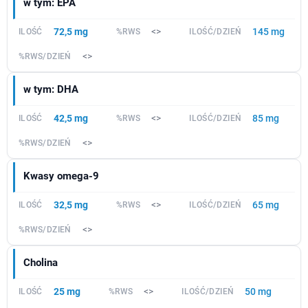
w tym: EPA
72,5 mg
<>
145 mg
<>
w tym: DHA
42,5 mg
<>
85 mg
<>
Kwasy omega-9
32,5 mg
<>
65 mg
<>
Cholina
25 mg
<>
50 mg