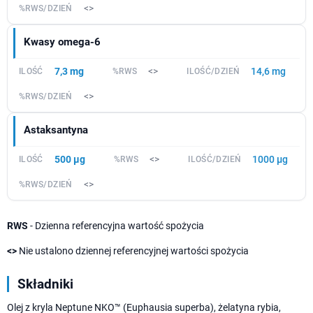
<>
Kwasy omega-6
7,3 mg
<>
14,6 mg
<>
Astaksantyna
500 µg
<>
1000 µg
<>
RWS
- Dzienna referencyjna wartość spożycia
<>
Nie ustalono dziennej referencyjnej wartości spożycia
Składniki
Olej z kryla Neptune NKO™ (Euphausia superba), żelatyna rybia,