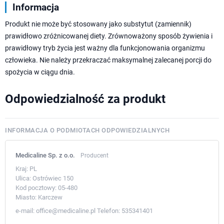
Informacja
Produkt nie może być stosowany jako substytut (zamiennik)
prawidłowo zróżnicowanej diety. Zrównoważony sposób żywienia i
prawidłowy tryb życia jest ważny dla funkcjonowania organizmu
człowieka. Nie należy przekraczać maksymalnej zalecanej porcji do
spożycia w ciągu dnia.
Odpowiedzialność za produkt
INFORMACJA O PODMIOTACH ODPOWIEDZIALNYCH
Medicaline Sp. z o.o.
Producent
Kraj:
PL
Ulica:
Ostrówiec 150
Kod pocztowy:
05-480
Miasto:
Karczew
e-mail:
office@medicaline.pl
Telefon:
535341401