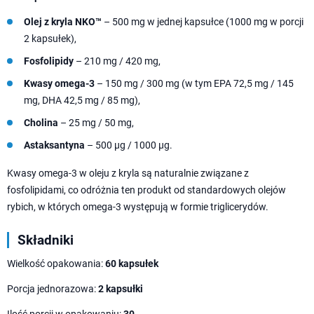
Olej z kryla NKO™
– 500 mg w jednej kapsułce (1000 mg w porcji
2 kapsułek),
Fosfolipidy
– 210 mg / 420 mg,
Kwasy omega-3
– 150 mg / 300 mg (w tym EPA 72,5 mg / 145
mg, DHA 42,5 mg / 85 mg),
Cholina
– 25 mg / 50 mg,
Astaksantyna
– 500 µg / 1000 µg.
Kwasy omega-3 w oleju z kryla są naturalnie związane z
fosfolipidami, co odróżnia ten produkt od standardowych olejów
rybich, w których omega-3 występują w formie triglicerydów.
Składniki
Wielkość opakowania:
60 kapsułek
Porcja jednorazowa:
2 kapsułki