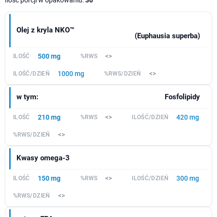
Ilość porcji w opakowaniu:
30
Olej z kryla NKO™
(Euphausia superba)
500 mg
<>
1000 mg
<>
w tym:
Fosfolipidy
210 mg
<>
420 mg
<>
Kwasy omega-3
150 mg
<>
300 mg
<>