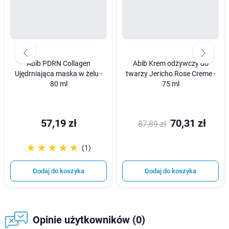
Abib PDRN Collagen
Abib Krem odżywczy do
Ujędrniająca maska w żelu -
twarzy Jericho Rose Creme -
80 ml
75 ml
57,19 zł
70,31 zł
87,89 zł
☆☆☆☆☆
★★★★★
(1)
Dodaj do koszyka
Dodaj do koszyka
Opinie użytkowników (0)