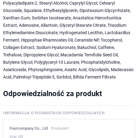
Polyacyladipate-2, Stearyl Alcohol, Caprylyl Glycol, Cetearyl
Glucoside, Squalane, Ethylhexylglycerin, Dipotassium Glycyrrhizate,
Xanthan Gum, Sorbitan Isostearate, Anastatica Hierochuntica
Extract, Adenosine, Allantoin, Glyceryl Stearate Citrate, Trisodium
Ethylenediamine Disuccinate, Hydrogenated Lecithin, Lactobacillus
Ferment, Hippophae Rhamnoides Oil, Ceramide NP, Tocopherol,
Collagen Extract, Sodium Hyaluronate, Bakuchiol, Caffeine,
Trehalose, Dipropylene Glycol, Macadamia Ternifolia Seed Oil,
Butylene Glycol, Polyglyceryl-10 Laurate, Phosphatidylcholine,
Asiaticoside, Phytosphingosine, Asiatic Acid, Glycolipids, Madecassic
Acid, Palmitoyl Tripeptide-5, Sorbitol, Bifida Ferment Filtrate.
Odpowiedzialność za produkt
INFORMACJA O PODMIOTACH ODPOWIEDZIALNYCH
Fourcompany Co., Ltd
Producent
Kraj:
KR