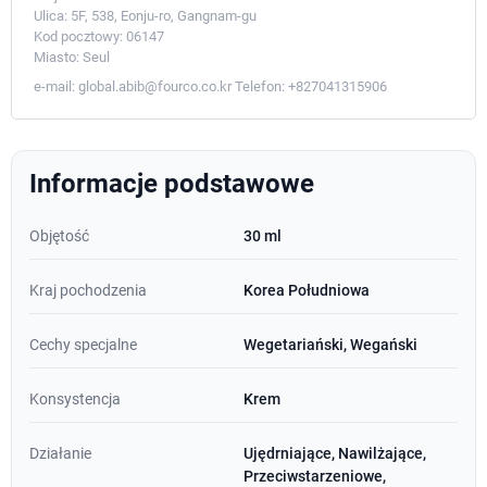
Ulica:
5F, 538, Eonju-ro, Gangnam-gu
Kod pocztowy:
06147
Miasto:
Seul
e-mail:
global.abib@fourco.co.kr
Telefon:
+827041315906
Informacje podstawowe
Objętość
30 ml
Kraj pochodzenia
Korea Południowa
Cechy specjalne
Wegetariański, Wegański
Konsystencja
Krem
Działanie
Ujędrniające, Nawilżające,
Przeciwstarzeniowe,