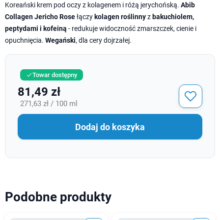
Koreański krem pod oczy z kolagenem i różą jerychońską.
Abib
Collagen Jericho Rose
łączy
kolagen roślinny
z
bakuchiolem,
peptydami i kofeiną
- redukuje widoczność zmarszczek, cienie i
opuchnięcia.
Wegański
, dla cery dojrzałej.
Towar dostępny

81,49 zł
271,63 zł / 100 ml
Dodaj do koszyka
Podobne produkty