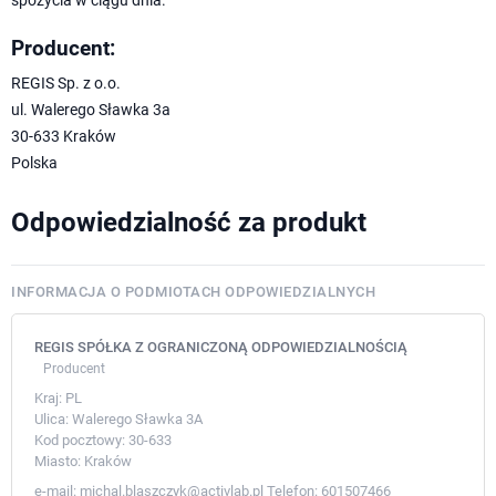
Producent:
REGIS Sp. z o.o.
ul. Walerego Sławka 3a
30-633 Kraków
Polska
Odpowiedzialność za produkt
INFORMACJA O PODMIOTACH ODPOWIEDZIALNYCH
REGIS SPÓŁKA Z OGRANICZONĄ ODPOWIEDZIALNOŚCIĄ
Producent
Kraj:
PL
Ulica:
Walerego Sławka 3A
Kod pocztowy:
30-633
Miasto:
Kraków
e-mail:
michal.blaszczyk@activlab.pl
Telefon:
601507466