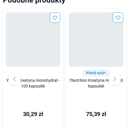
Podobne produkty
Więcej opcji+
Yango Kreatyna monohydrat -
7Nutrition Kreatyna HCL - 350
100 kapsułek
kapsułek
30,29 zł
75,39 zł