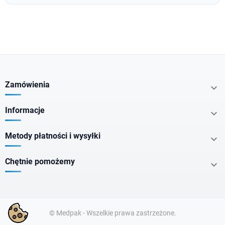
Zamówienia

Informacje

Metody płatności i wysyłki

Chętnie pomożemy

© Medpak - Wszelkie prawa zastrzeżone.