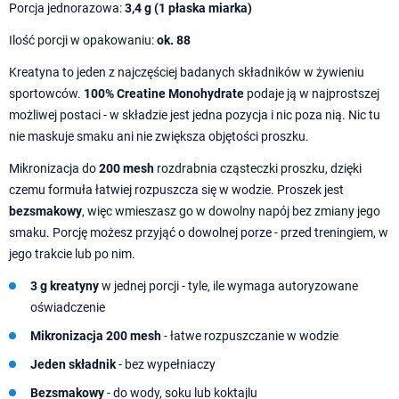
Porcja jednorazowa:
3,4 g (1 płaska miarka)
Ilość porcji w opakowaniu:
ok. 88
Kreatyna to jeden z najczęściej badanych składników w żywieniu
sportowców.
100% Creatine Monohydrate
podaje ją w najprostszej
możliwej postaci - w składzie jest jedna pozycja i nic poza nią. Nic tu
nie maskuje smaku ani nie zwiększa objętości proszku.
Mikronizacja do
200 mesh
rozdrabnia cząsteczki proszku, dzięki
czemu formuła łatwiej rozpuszcza się w wodzie. Proszek jest
bezsmakowy
, więc wmieszasz go w dowolny napój bez zmiany jego
smaku. Porcję możesz przyjąć o dowolnej porze - przed treningiem, w
jego trakcie lub po nim.
3 g kreatyny
w jednej porcji - tyle, ile wymaga autoryzowane
oświadczenie
Mikronizacja 200 mesh
- łatwe rozpuszczanie w wodzie
Jeden składnik
- bez wypełniaczy
Bezsmakowy
- do wody, soku lub koktajlu