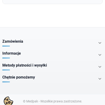
Zamówienia

Informacje

Metody płatności i wysyłki

Chętnie pomożemy

© Medpak - Wszelkie prawa zastrzeżone.