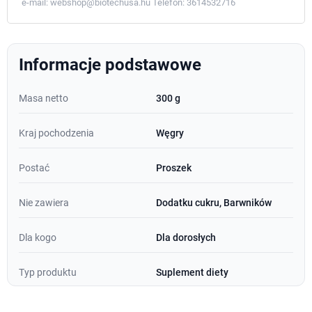
e-mail:
webshop@biotechusa.hu
Telefon:
3614532716
Informacje podstawowe
Masa netto
300 g
Kraj pochodzenia
Węgry
Postać
Proszek
Nie zawiera
Dodatku cukru, Barwników
Dla kogo
Dla dorosłych
Typ produktu
Suplement diety