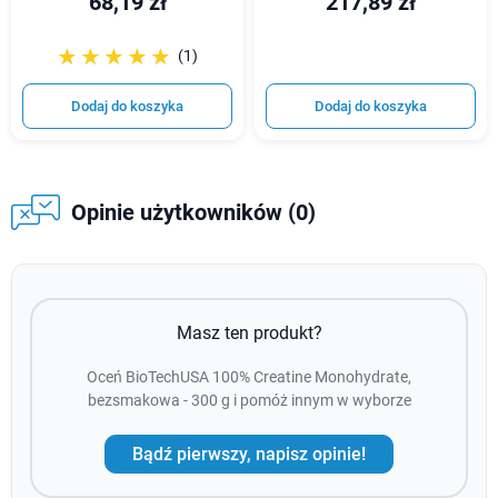
68,19 zł
217,89 zł
☆☆☆☆☆
★★★★★
(1)
Dodaj do koszyka
Dodaj do koszyka
Opinie użytkowników (0)
Masz ten produkt?
Oceń BioTechUSA 100% Creatine Monohydrate,
bezsmakowa - 300 g i pomóż innym w wyborze
Bądź pierwszy, napisz opinie!