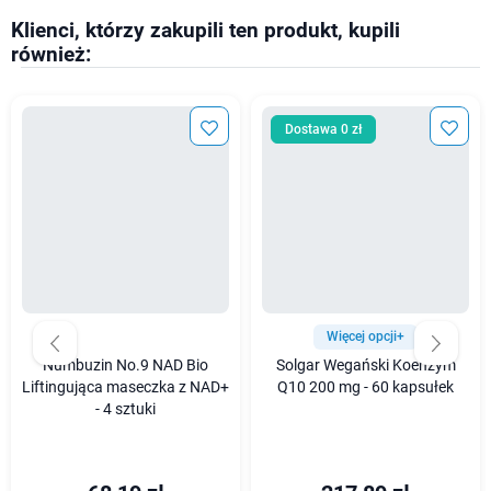
Klienci, którzy zakupili ten produkt, kupili
również:
Dostawa 0 zł
Więcej opcji+
Numbuzin No.9 NAD Bio
Solgar Wegański Koenzym
Liftingująca maseczka z NAD+
Q10 200 mg - 60 kapsułek
- 4 sztuki