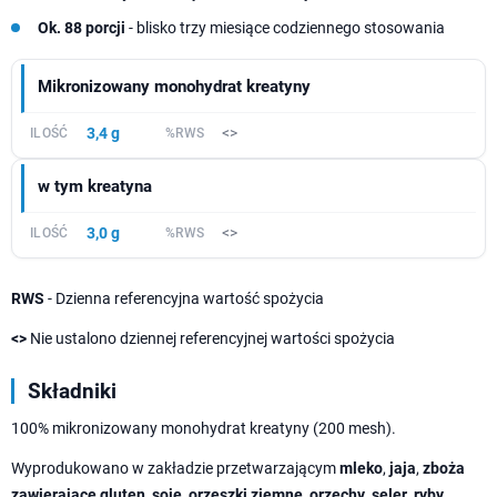
Ok. 88 porcji
- blisko trzy miesiące codziennego stosowania
Mikronizowany monohydrat kreatyny
3,4 g
<>
w tym kreatyna
3,0 g
<>
RWS
- Dzienna referencyjna wartość spożycia
<>
Nie ustalono dziennej referencyjnej wartości spożycia
Składniki
100% mikronizowany monohydrat kreatyny (200 mesh).
Wyprodukowano w zakładzie przetwarzającym
mleko
,
jaja
,
zboża
zawierające gluten
,
soję
,
orzeszki ziemne
,
orzechy
,
seler
,
ryby
,