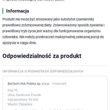
Informacja
Produkt nie może być stosowany jako substytut (zamiennik)
prawidłowo zróżnicowanej diety. Zrównoważony sposób żywienia i
prawidłowy tryb życia jest ważny dla funkcjonowania organizmu
człowieka. Nie należy przekraczać maksymalnej zalecanej porcji do
spożycia w ciągu dnia.
Odpowiedzialność za produkt
INFORMACJA O PODMIOTACH ODPOWIEDZIALNYCH
BioTech USA Polska sp. z o.o.
Producent
Kraj:
PL
Ulica:
Zamkowa 21a/4A
Kod pocztowy:
95-200
Miasto:
Pabianice