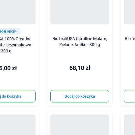
ęcej opcji+
BioTechUSA Citrulline Malate,
BioTe
A 100% Creatine
Zielone Jabłko - 300 g
te, bezsmakowa -
300 g
68,10 zł
5,00 zł
j do koszyka
Dodaj do koszyka