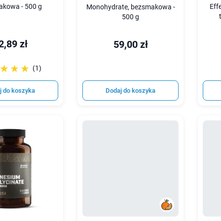
kowa - 500 g
Eff
Monohydrate, bezsmakowa -
500 g
2,89 zł
59,00 zł
☆☆☆
★★★
(1)
j do koszyka
Dodaj do koszyka