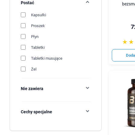
Postać
bezsma
Kapsułki
7
Proszek
Płyn
☆☆
★★
Tabletki
Doda
Tabletki musujące
Żel
Nie zawiera
Cechy specjalne