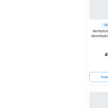
Wi
BioTechUS
Monohydra
4
Doda