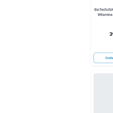
BioTechUSA
Witamina 
3
Doda