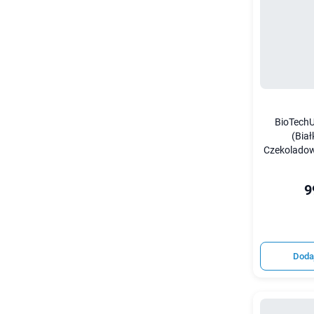
BioTechU
(Bia
Czekoladow
9
Doda