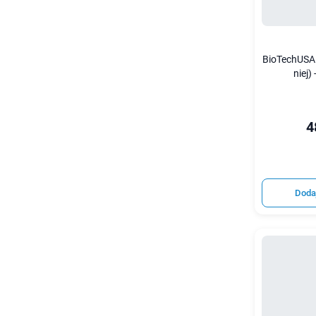
BioTechUSA
niej)
4
Doda