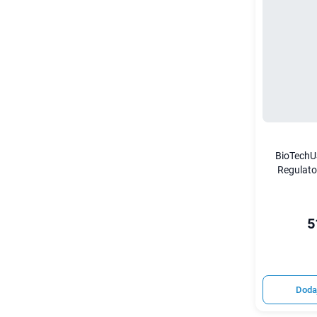
BioTech
Regulato
5
Doda