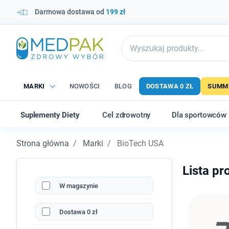
Darmowa dostawa od
199 zł
MARKI
NOWOŚCI
BLOG
DOSTAWA 0 ZŁ
SUMME
Suplementy Diety
Cel zdrowotny
Dla sportowców
Strona główna
Marki
BioTech USA
Lista p
W magazynie
Dostawa 0 zł