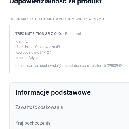
Odpowiedzialność za produkt
INFORMACJA O PODMIOTACH ODPOWIEDZIALNYCH
TREC NUTRITION SP. Z O. O.
Producent
Kraj:
PL
Ulica:
inż. J. Śmidowicza 48
Kod pocztowy:
81-127
Miasto:
Gdynia
e-mail:
damian.sochowski@trecnutrition.com
Telefon:
572903942
Informacje podstawowe
Zawartość opakowania
Kraj pochodzenia