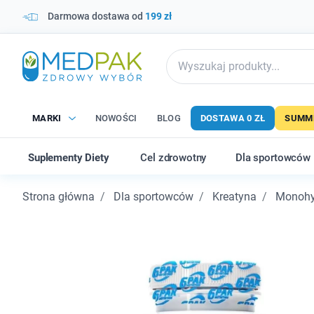
Darmowa dostawa od
199 zł
MARKI
NOWOŚCI
BLOG
DOSTAWA 0 ZŁ
SUMME
Suplementy Diety
Cel zdrowotny
Dla sportowców
Strona główna
Dla sportowców
Kreatyna
Monohy