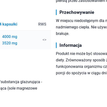
piersią przed zastosowaniem 
Przechowywanie
W miejscu niedostępnym dla 
4 kapsułki
RWS
nadmiernego ciepła. Nie używa
brakuje.
4000 mg
<>
3520 mg
Informacja
Produkt nie może być stosowa
diety. Zrównoważony sposób ży
funkcjonowania organizmu czł
porcji do spożycia w ciągu dni
/substancja glazurująca -
ająca (sole magnezowe