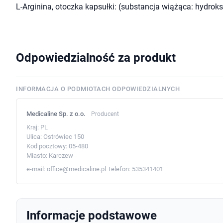
L-Arginina, otoczka kapsułki: (substancja wiążąca: hydrok
Odpowiedzialność za produkt
INFORMACJA O PODMIOTACH ODPOWIEDZIALNYCH
Medicaline Sp. z o.o.
Producent
Kraj:
PL
Ulica:
Ostrówiec 150
Kod pocztowy:
05-480
Miasto:
Karczew
e-mail:
office@medicaline.pl
Telefon:
535341401
Informacje podstawowe