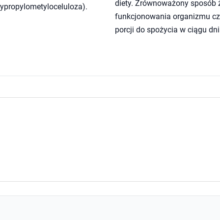
diety. Zrównoważony sposób ży
sypropylometyloceluloza).
funkcjonowania organizmu czł
porcji do spożycia w ciągu dni