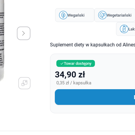
Wegański
Wegetariański
Lak
Suplement diety w kapsułkach od Aline
Towar dostępny

34,90 zł
0,35 zł / kapsułka