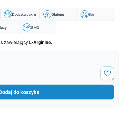
Dodatku cukru
Glutenu
Soi
tozy
GMO
ss zawierający
L-Arginine.
Dodaj do koszyka