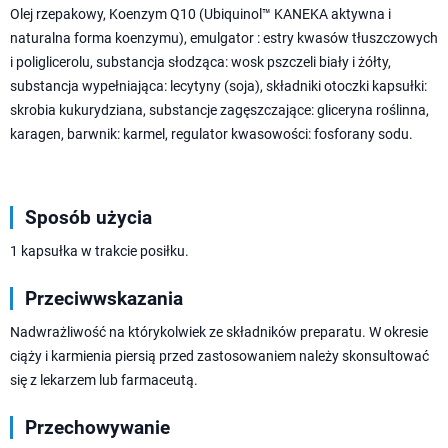
Olej rzepakowy, Koenzym Q10 (Ubiquinol™ KANEKA aktywna i
naturalna forma koenzymu), emulgator : estry kwasów tłuszczowych
i poliglicerolu, substancja słodząca: wosk pszczeli biały i żółty,
substancja wypełniająca: lecytyny (soja), składniki otoczki kapsułki:
skrobia kukurydziana, substancje zagęszczające: gliceryna roślinna,
karagen, barwnik: karmel, regulator kwasowości: fosforany sodu.
Sposób użycia
1 kapsułka w trakcie posiłku.
Przeciwwskazania
Nadwrażliwość na którykolwiek ze składników preparatu. W okresie
ciąży i karmienia piersią przed zastosowaniem należy skonsultować
się z lekarzem lub farmaceutą.
Przechowywanie