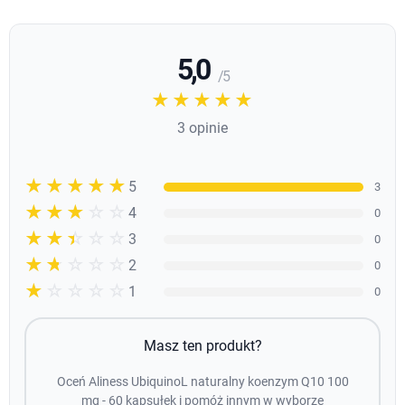
5,0
/ 5
☆☆☆☆☆
★★★★★
3 opinie
☆☆☆☆☆
★★★★★
5
3
☆☆☆☆☆
★★★★
4
0
☆☆☆☆☆
★★★
3
0
☆☆☆☆☆
★★
2
0
☆☆☆☆☆
★
1
0
Masz ten produkt?
Oceń Aliness UbiquinoL naturalny koenzym Q10 100
mg - 60 kapsułek i pomóż innym w wyborze