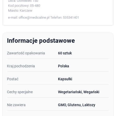
Ulica:
Ostrówiec 150
Kod pocztowy:
05-480
Miasto:
Karczew
e-mail:
office@medicaline.pl
Telefon:
535341401
Informacje podstawowe
Zawartość opakowania
60 sztuk
Kraj pochodzenia
Polska
Postać
Kapsułki
Cechy specjalne
Wegetariański, Wegański
Nie zawiera
GMO, Glutenu, Laktozy