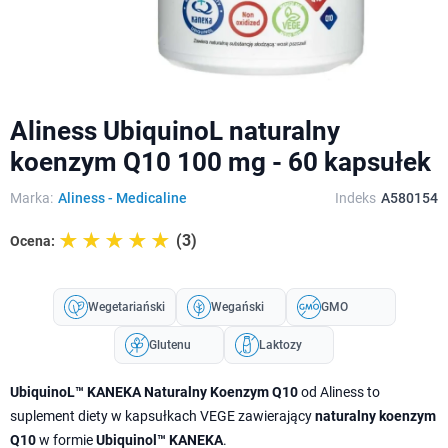
Aliness UbiquinoL naturalny
koenzym Q10 100 mg - 60 kapsułek
Marka:
Aliness - Medicaline
Indeks
A580154
☆☆☆☆☆
★★★★★
(3)
Ocena:
Wegetariański
Wegański
GMO
Glutenu
Laktozy
UbiquinoL™ KANEKA Naturalny Koenzym Q10
od Aliness to
suplement diety w kapsułkach VEGE zawierający
naturalny koenzym
Q10
w formie
Ubiquinol™ KANEKA
.