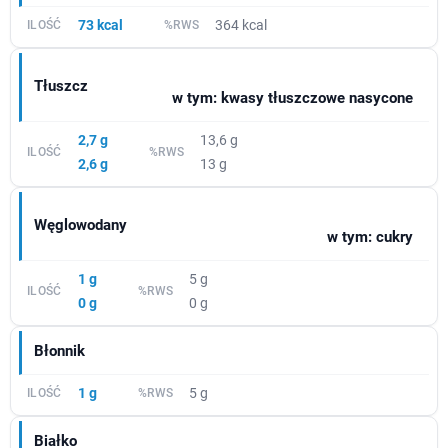
73 kcal
364 kcal
Tłuszcz
w tym: kwasy tłuszczowe nasycone
2,7 g
13,6 g
2,6 g
13 g
Węglowodany
w tym: cukry
1 g
5 g
0 g
0 g
Błonnik
1 g
5 g
Białko