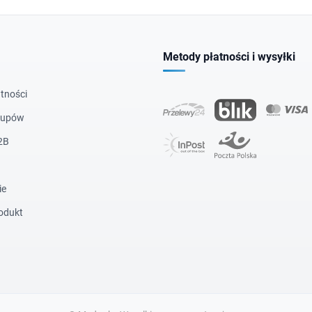
Metody płatności i wysyłki
tności
kupów
2B
ie
odukt