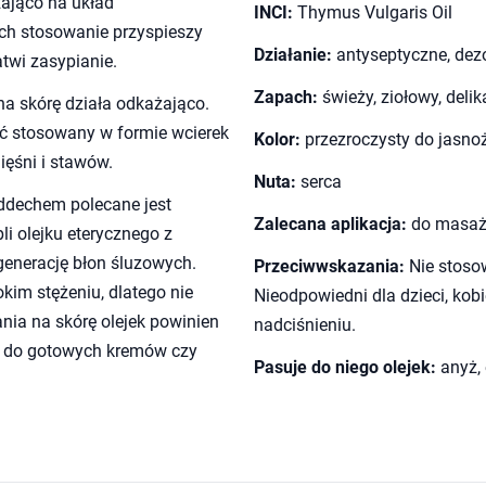
zająco na układ
INCI:
Thymus Vulgaris Oil
Ich stosowanie przyspieszy
Działanie:
antyseptyczne, dez
atwi zasypianie.
Zapach:
świeży, ziołowy, deli
a skórę działa odkażająco.
ć stosowany w formie wcierek
Kolor:
przezroczysty do jasno
ięśni i stawów.
Nuta:
serca
oddechem polecane jest
Zalecana aplikacja:
do masażu,
i olejku eterycznego z
generację błon śluzowych.
Przeciwwskazania:
Nie stosow
kim stężeniu, dlatego nie
Nieodpowiedni dla dzieci, kobi
nia na skórę olejek powinien
nadciśnieniu.
y do gotowych kremów czy
Pasuje do niego olejek:
anyż, 