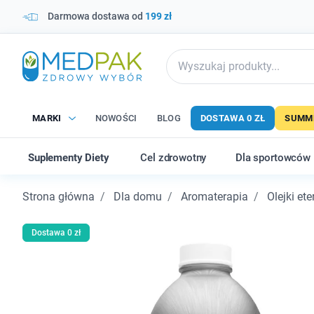
Darmowa dostawa od
199 zł
MARKI
NOWOŚCI
BLOG
DOSTAWA 0 ZŁ
SUMME
Suplementy Diety
Cel zdrowotny
Dla sportowców
Strona główna
Dla domu
Aromaterapia
Olejki et
Dostawa 0 zł