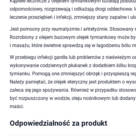
Kąpiele lecznicze z olejkiem tymiankowym działają pobud
odpornościowy, rozgrzewają i odkażają drogi oddechowe. 
leczenie przeziębień i infekcji, zmniejszy stany zapalne i uł
Jest pomocny przy reumatyzmie i artretyzmie. Stosowany n
Rozrobiony z olejem bazowym olejek tymiankowy może by
i masażu, które świetnie sprawdzą się w łagodzeniu bólu m
W przebiegu infekcji gardła lub problemów z nieświeżym 
wykonywanie codziennych płukanek z dodatkiem kilku kropl
tymianku. Pomogą one zmniejszyć obrzęk i przyspieszą re
Należy pamiętać, że olejek eteryczny jest produktem o wyso
zaleca się jego spożywania. Również w przypadku stosowa
być rozpuszczony w wodzie, oleju nośnikowym lub dodan
maści.
Odpowiedzialność za produkt