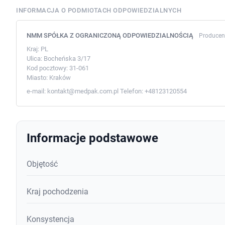
INFORMACJA O PODMIOTACH ODPOWIEDZIALNYCH
NMM SPÓŁKA Z OGRANICZONĄ ODPOWIEDZIALNOŚCIĄ
Producen
Kraj:
PL
Ulica:
Bocheńska 3/17
Kod pocztowy:
31-061
Miasto:
Kraków
e-mail:
kontakt@medpak.com.pl
Telefon:
+48123120554
Informacje podstawowe
Objętość
Kraj pochodzenia
Konsystencja