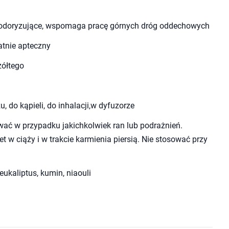
odoryzujące, wspomaga pracę górnych dróg oddechowych
katnie apteczny
żółtego
 do kąpieli, do inhalacji,w dyfuzorze
ać w przypadku jakichkolwiek ran lub podrażnień.
et w ciąży i w trakcie karmienia piersią. Nie stosować przy
eukaliptus, kumin, niaouli