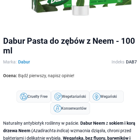
Dabur Pasta do zębów z Neem - 100
ml
Marka:
Dabur
Indeks
DAB7
Ocena:
Bądź pierwszy, napisz opinie!
Cruelty Free
Wegetariański
Wegański
Konserwantów
Naturalny antybiotyk roślinny w paście.
Dabur Neem
z
sokiem i korą
drzewa Neem
(
Azadirachta indica
) wzmacnia dziąsła, chroni przed
bakteriami i delikatnie wybiela.
Wegańska, bez fluoru, barwników i