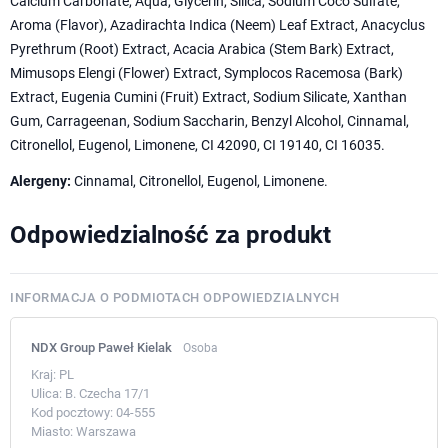
Calcium Carbonate, Aqua, Glycerin, Silica, Sodium Coco Sulfate,
Aroma (Flavor), Azadirachta Indica (Neem) Leaf Extract, Anacyclus
Pyrethrum (Root) Extract, Acacia Arabica (Stem Bark) Extract,
Mimusops Elengi (Flower) Extract, Symplocos Racemosa (Bark)
Extract, Eugenia Cumini (Fruit) Extract, Sodium Silicate, Xanthan
Gum, Carrageenan, Sodium Saccharin, Benzyl Alcohol, Cinnamal,
Citronellol, Eugenol, Limonene, CI 42090, CI 19140, CI 16035.
Alergeny:
Cinnamal, Citronellol, Eugenol, Limonene.
Odpowiedzialność za produkt
INFORMACJA O PODMIOTACH ODPOWIEDZIALNYCH
NDX Group Paweł Kielak
Osoba
Kraj:
PL
Ulica:
B. Czecha 17/1
Kod pocztowy:
04-555
Miasto:
Warszawa