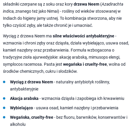
składniki czerpane są z soku oraz kory
drzewa Neem
(
Azadirachta
indica
, znanego też jako Nimai) - rośliny od wieków stosowanej w
Indiach do higieny jamy ustnej. To kombinacja stworzona, aby nie
tylko czyścić zęby, ale także chronić je i umacniać.
Wyciąg z drzewa Neem ma
silne właściwości antybakteryjne
-
wzmacnia i chroni zęby oraz dziąsła, działa wybielająco, usuwa osad,
kamień nazębny oraz przebarwienia. Formuła wzbogacona o
tradycyjne zioła ajurwedyjskie: akację arabską, mimusops elengi,
symplocos racemosa. Pasta jest
wegańska i cruelty-free
, wolna od
środków chemicznych, cukru i słodzików.
Wyciąg z drzewa Neem
- naturalny antybiotyk roślinny,
antybakteryjnie
Akacja arabska
- wzmacnia dziąsła i zapobiega ich krwawieniu
Wybielająco
- usuwa osad, kamień nazębny i przebarwienia
Wegańska, cruelty-free
- bez fluoru, barwników, konserwantów i
alkoholu