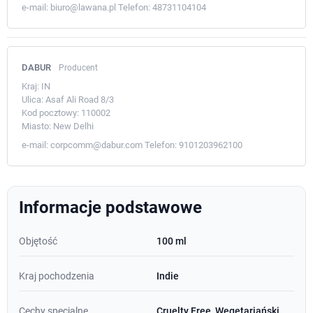
e-mail:
biuro@lawana.pl
Telefon:
48731104104
DABUR
Producent
Kraj:
IN
Ulica:
Asaf Ali Road 8/3
Kod pocztowy:
110002
Miasto:
New Delhi
e-mail:
corpcomm@dabur.com
Telefon:
9101203962100
Informacje podstawowe
Objętość
100 ml
Kraj pochodzenia
Indie
Cechy specjalne
Cruelty Free, Wegetariański,